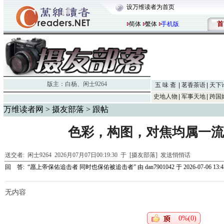
设万维读者为首页
首
简体
繁体
手机版
版主：
白杨
、
闲士9264
五 味 斋
茗香茶语
天下
史地人物
军事天地
跨国
万维读者网
>
摄友部落
> 跟帖
色彩，构图，对焦均属一流
送交者:
闲士9264
2026月07月07日00:19:30 于 [摄友部落]
发送悄悄话
回 答:
“愿上帝保佑追击者 同时也保佑被追击者”
由
dan7901042
于 2026-07-06 13:4
无内容
0%(0)