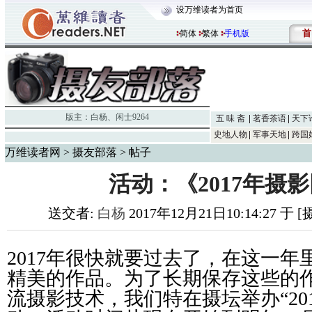
设万维读者为首页
首
简体
繁体
手机版
版主：
白杨
、
闲士9264
五 味 斋
茗香茶语
天下
史地人物
军事天地
跨国
万维读者网
>
摄友部落
> 帖子
活动：《2017年摄
送交者:
白杨
2017年12月21日10:14:27 于
2017年很快就要过去了，在这一
精美的作品。为了长期保存这些的
流摄影技术，我们特在摄坛举办“20