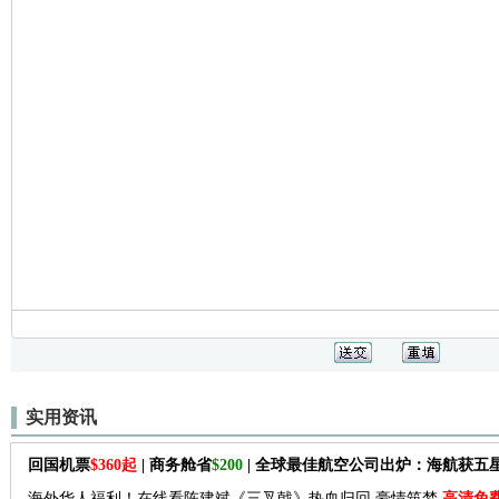
实用资讯
回国机票
$360起
| 商务舱省
$200
| 全球最佳航空公司出炉：海航获五
海外华人福利！在线看陈建斌《三叉戟》热血归回 豪情筑梦
高清免