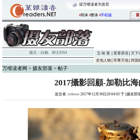
设万维读者为首页
首
简体
繁体
手机版
版主：
白杨
、
闲士9264
五 味 斋
茗香茶语
天下
史地人物
军事天地
跨国
万维读者网
>
摄友部落
> 帖子
2017攝影回顧-加勒比
送交者:
rednose
2017年12月30日20:04:03 于 [摄友部