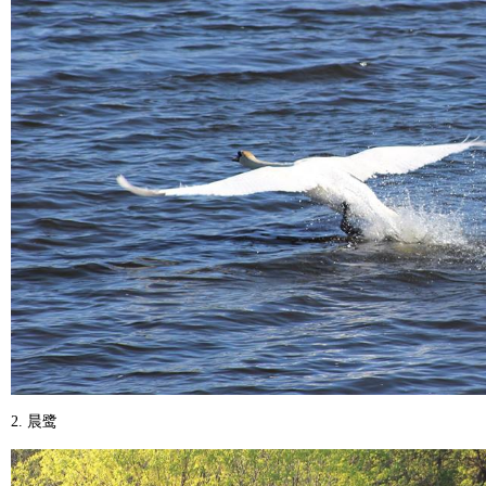
2. 晨鹭