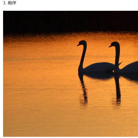
3. 相伴