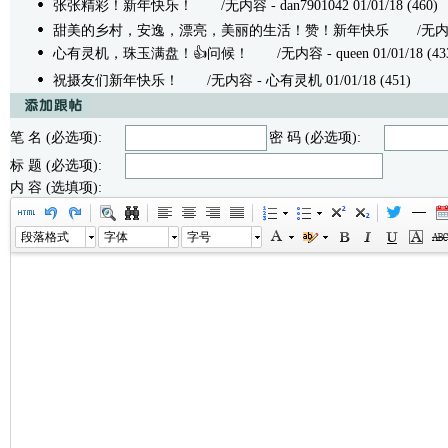
张张精彩！新年快乐！
/无内容 - dan7901042 01/01/18 (460)
甜美的乡村，安逸，漂亮，美丽的生活！赞！新年快乐
/无内容 -
心有灵机，珠玉满盘！👍问候！
/无内容 - queen 01/01/18 (43
祝摄友们新年快乐！
/无内容 - 心有灵机 01/01/18 (451)
笔 名 (必选项):
密 码 (必选项):
标 题 (必选项):
内 容 (选填项):
段落格式
字体
字号