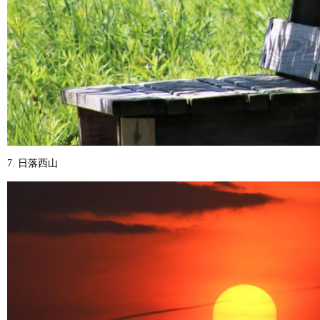
7. 日落西山