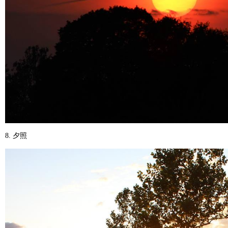
8. 夕照