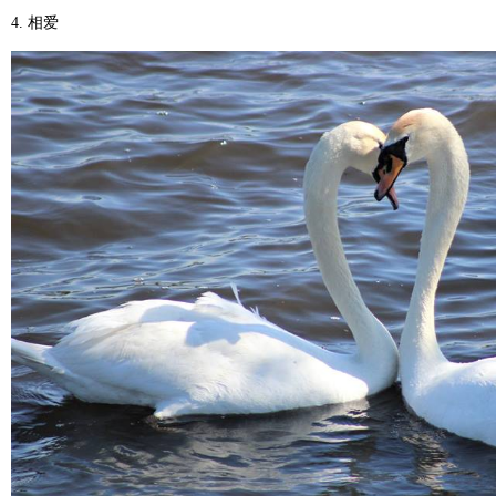
4. 相爱