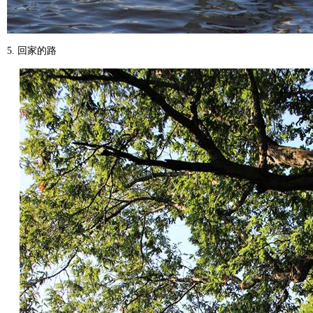
5. 回家的路