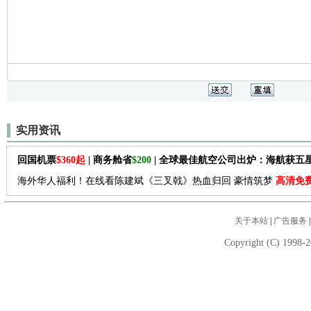
实用资讯
回国机票
$360起
| 商务舱省
$200
| 全球最佳航空公司出炉：海航获五
海外华人福利！在线看陈建斌《三叉戟》热血归回 豪情筑梦
高清免
关于本站
|
广告服务
Copyright (C) 1998-2