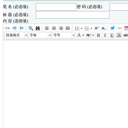
笔 名 (必选项):
密 码 (必选项):
标 题 (必选项):
内 容 (选填项):
段落格式
字体
字号