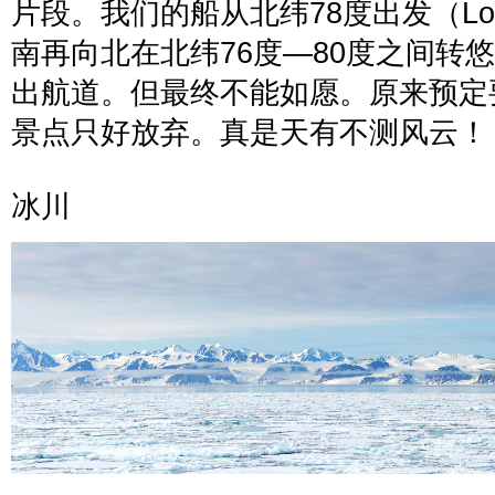
片段。我们的船从北纬
78
度出发（
Lo
南再向北在北纬
76
度
—80
度之间转悠
出航道。但最终不能如愿。原来预定
景点只好放弃。真是天有不测风云！
冰川