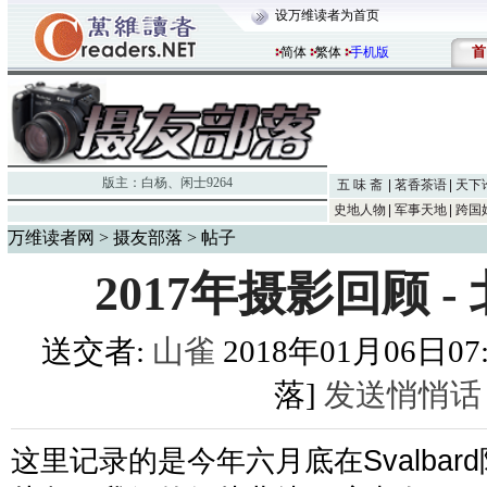
设万维读者为首页
首
简体
繁体
手机版
版主：
白杨
、
闲士9264
五 味 斋
茗香茶语
天下
史地人物
军事天地
跨国
万维读者网
>
摄友部落
> 帖子
2017年摄影回顾 -
送交者:
山雀
2018年01月06日07:
落]
发送悄悄话
这里记录的是今年六月底在
Svalbard