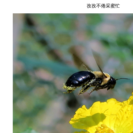
孜孜不倦采蜜忙