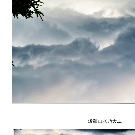
泼墨山水乃天工