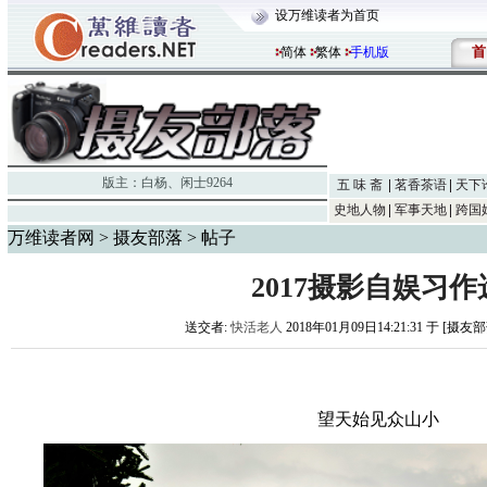
设万维读者为首页
首
简体
繁体
手机版
版主：
白杨
、
闲士9264
五 味 斋
茗香茶语
天下
史地人物
军事天地
跨国
万维读者网
>
摄友部落
> 帖子
2017摄影自娱习作
送交者:
快活老人
2018年01月09日14:21:31 于 [摄友
望天始见众山小