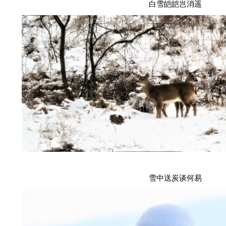
白雪皑皑岂消遥
雪中送炭谈何易