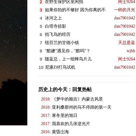
2
在野生保护区里闲拍
闲士9264
3
如果你拍的不够好 因为你离的不
一样的月光
4
冰河之上
dan7901042
5
白塔寺掠影
dan7901042
6
拍飞鸟的经历
dan7901042
7
纽芬兰的甘德小镇
天总是蓝
8
“酷嬷”遇见你，“酷吗”？
wjbh
9
随蓝总，上一组蜂鸟片儿
闲士9264
10
尼康Z8打鸟试机
dan7901042
历史上的今天：回复热帖
2018:
《梦中的额吉》内蒙古风景
2018:
亚利桑那州的马不停蹄的第一天
2017:
寒冬里的旭日
2017:
我喜欢的几张逆光片
2016:
黄昏岀海