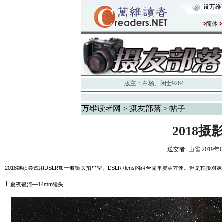
设万维
简体
版主：
白杨
、
闲士9264
万维读者网
>
摄友部落
> 帖子
2018
送交者:
山雀
2019年
2018
继续尝试用
DSLR
加一般镜头拍星空。
DSLR+lens
的组合简单灵活方便。但是拍摄对象
1.
夏夜银河
—14mm
镜头