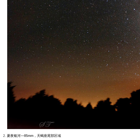
2. 夏夜银河
—85mm
，天蝎座尾部区域