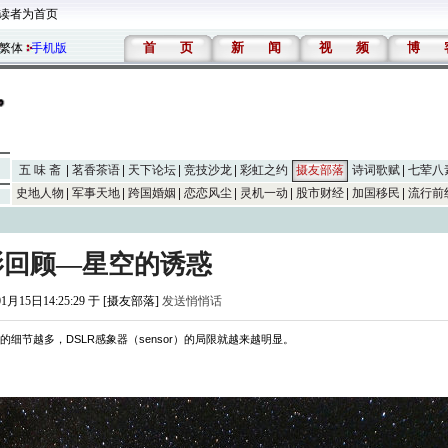
读者为首页
首
页
新
闻
视
频
博
繁体
手机版
五 味 斋
茗香茶语
天下论坛
竞技沙龙
彩虹之约
摄友部落
诗词歌赋
七荤八
史地人物
军事天地
跨国婚姻
恋恋风尘
灵机一动
股市财经
加国移民
流行前
摄影回顾—星空的诱惑
01月15日14:25:29 于 [摄友部落]
发送悄悄话
的细节越多，
DSLR
感象器（
sensor
）的局限就越来越明显。