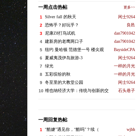
一周点击热帖
更多>>
1
Silver fall 的秋天
闲士9264
2
恐怖乎？好玩乎？
良邑
3
尼康Z8打鸟试机
dan7901042
4
建新房的老鹰两口子
dan7901042
5
纽约 曼哈顿 范德堡一号 楼尖观
BaysideCPA
6
夏威夷茂伊岛旅游-3
闲士9264
7
绿光
一样的月光
8
五彩缤纷的秋
一样的月光
9
冬至里的大教堂公园
闲士9264
10
维也纳经济大学：传统与创新的交
石头巷子
一周回复热帖
1
“酷嬷”遇见你，“酷吗”？续（
wjbh