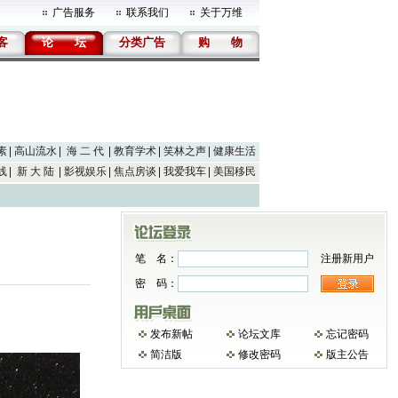
广告服务
联系我们
关于万维
客
论
坛
分类广告
购
物
素
高山流水
海 二 代
教育学术
笑林之声
健康生活
线
新 大 陆
影视娱乐
焦点房谈
我爱我车
美国移民
笔 名：
注册新用户
密 码：
发布新帖
论坛文库
忘记密码
简洁版
修改密码
版主公告