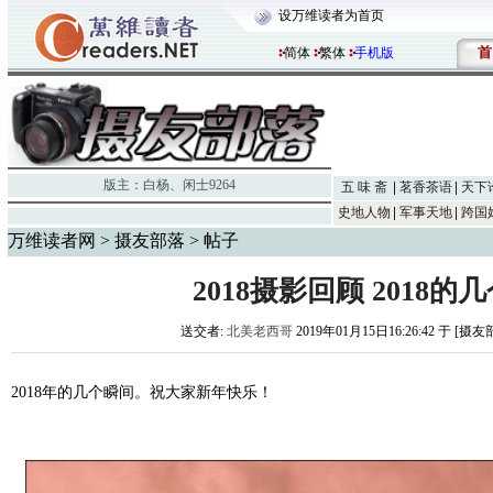
设万维读者为首页
首
简体
繁体
手机版
版主：
白杨
、
闲士9264
五 味 斋
茗香茶语
天下
史地人物
军事天地
跨国
万维读者网
>
摄友部落
> 帖子
2018摄影回顾 2018的
送交者:
北美老西哥
2019年01月15日16:26:42 于 [摄
2018年的几个瞬间。祝大家新年快乐！