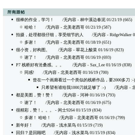
很棒的作业，学习！
/无内容 - 林中溪边春泥 01/21/19 (665)
哈哈！
/无内容 - 北美老西哥 01/21/19 (587)
拍摄，处理都很仔细，享受细节的人
/无内容 - RidgeWalker 01/
多谢！
/无内容 - 北美老西哥 01/18/19 (651)
很小资，好构图。
/无内容 - 翠花上酸菜 01/16/19 (823)
谢了！
/无内容 - 北美老西哥 01/16/19 (693)
P7 栈桥好有沧桑感。。。
/无内容 - Sax_Lee 01/16/19 (838)
同感!
/无内容 - 北美老西哥 01/16/19 (700)
曾在一个画廊看过一个类似的栈桥作品，要2000多刀 :-
只希望有谁给我1000刀就足够了 :-)
/无内容 - 北美老
都是美图，赞！赞！
/无内容 - 河神 01/16/19 (793)
谢了！
/无内容 - 北美老西哥 01/16/19 (675)
很精彩，赞！。。。
- 闲士9264 01/15/19 (834)
多谢！ 哈哈！
/无内容 - 北美老西哥 01/16/19 (799)
新年好！
/无内容 - 浅水菜鸟 01/15/19 (719)
回归？是回顾吧
/无内容 - 浅水菜鸟 01/15/19 (834)