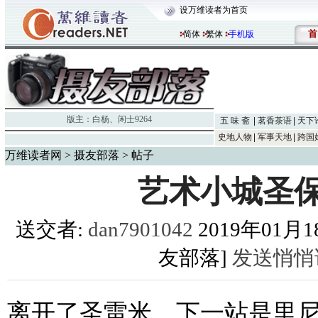
设万维读者为首页
首
简体
繁体
手机版
版主：
白杨
、
闲士9264
五 味 斋
茗香茶语
天下
史地人物
军事天地
跨国
万维读者网
>
摄友部落
> 帖子
艺术小城圣
送交者:
dan7901042
2019年01月18
友部落]
发送悄悄
离开了圣雷米，下一站是里