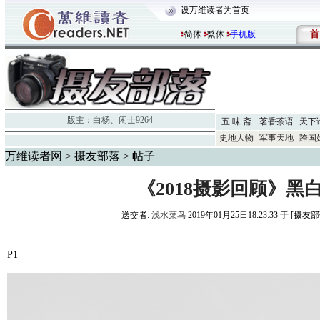
设万维读者为首页
首
简体
繁体
手机版
版主：
白杨
、
闲士9264
五 味 斋
茗香茶语
天下
史地人物
军事天地
跨国
万维读者网
>
摄友部落
> 帖子
《2018摄影回顾》黑
送交者:
浅水菜鸟
2019年01月25日18:23:33 于 [摄友
P1