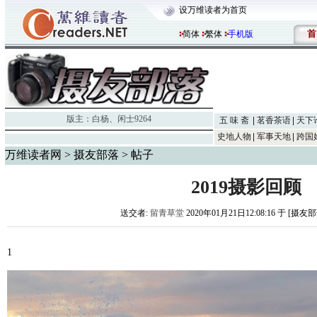
设万维读者为首页
首
简体
繁体
手机版
版主：
白杨
、
闲士9264
五 味 斋
茗香茶语
天下
史地人物
军事天地
跨国
万维读者网
>
摄友部落
> 帖子
2019摄影回顾
送交者:
留青草堂
2020年01月21日12:08:16 于 [摄友
1