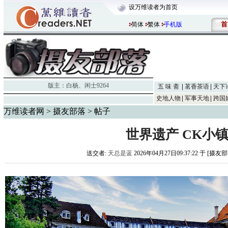
设万维读者为首页
首
简体
繁体
手机版
版主：
白杨
、
闲士9264
五 味 斋
茗香茶语
天下
史地人物
军事天地
跨国
万维读者网
>
摄友部落
> 帖子
世界遗产 CK小
送交者:
天总是蓝
2026年04月27日09:37:22 于 [摄友