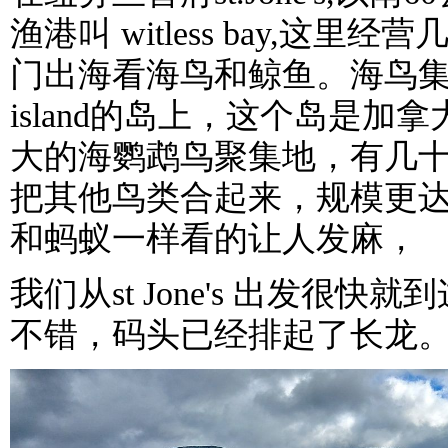
渔港叫 witless bay,这里
门出海看海鸟和鲸鱼。海鸟集中
island的岛上，这个岛是加
大的海鹦鹉鸟聚集地，有几
把其他鸟类合起来，规模更
和蚂蚁一样看的让人发麻，
我们从st Jone's 出发很快
不错，码头已经排起了长龙