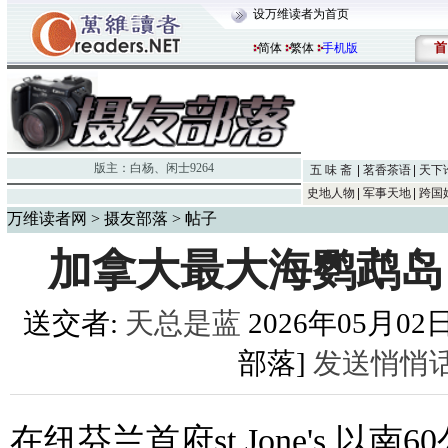
设万维读者为首页
首
简体
繁体
手机版
版主：
白杨
、
闲士9264
五 味 斋
茗香茶语
天下
史地人物
军事天地
跨国
万维读者网
>
摄友部落
> 帖子
加拿大最大海鹦鹉岛 gull
送交者:
天总是蓝
2026年05月02日1
部落]
发送悄悄
在纽芬兰首府st.Jone's,以