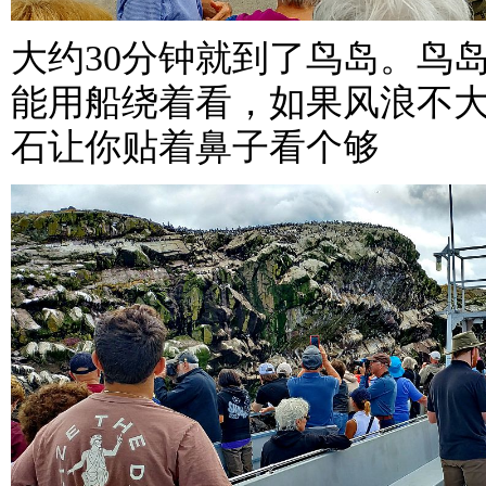
大约30分钟就到了鸟岛。鸟
能用船绕着看，如果风浪不
石让你贴着鼻子看个够