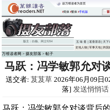
设万维读者为首页
首
简体
繁体
手机版
版主：
白杨
、
闲士9264
五 味 斋
茗香茶语
天下
史地人物
军事天地
跨国
万维读者网
>
摄友部落
> 帖子
马跃：冯学敏郭允对
送交者:
芨芨草
2026年06月09日02
落]
发送悄悄话
马跃：冯学敏郭允对谈背后