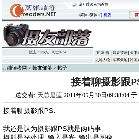
设万维读者为首页
首
简体
繁体
手机版
版主：
白杨
、
闲士9264
五 味 斋
茗香茶语
天下
史地人物
军事天地
跨国
万维读者网
>
摄友部落
> 帖子
接着聊摄影跟PS
送交者:
天总是蓝
2011年05月30日09:38:04 
接着聊摄影跟PS.
我还是认为摄影跟PS就是两码事,
摄影是光处理, 输入是光, 输出是图像.