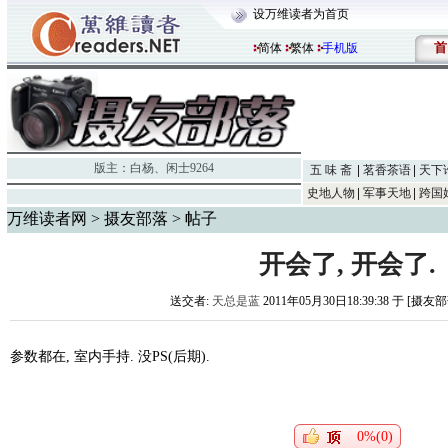
设万维读者为首页
首
简体
繁体
手机版
版主：
白杨
、
闲士9264
五 味 斋
茗香茶语
天下
史地人物
军事天地
跨国
万维读者网
>
摄友部落
> 帖子
开会了, 开会了.
送交者:
天总是蓝
2011年05月30日18:39:38 于 [摄友
参数都在, 室内手持. 没PS(后期).
0%(0)