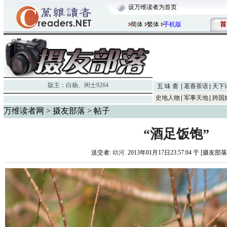
设万维读者为首页
首
简体
繁体
手机版
版主：
白杨
、
闲士9264
五 味 斋
茗香茶语
天下
史地人物
军事天地
跨国
万维读者网
>
摄友部落
> 帖子
“酒足饭饱”
送交者:
幼河.
2013年01月17日23:57:04 于 [摄友部落