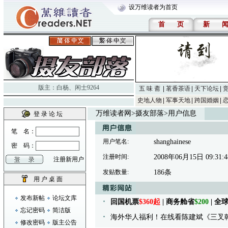
设万维读者为首页
首
页
新
版主：
白杨
、
闲士9264
五 味 斋
茗香茶语
天下论坛
史地人物
军事天地
跨国婚姻
万维读者网
>
摄友部落
>用户信息
登 录 论 坛
笔 名：
用户笔名:
shanghainese
密 码：
注册时间:
2008年06月15日 09:31:4
注册新用户
发贴数量:
186条
用 户 桌 面
发布新帖
论坛文库
回国机票
$360起
| 商务舱省
$200
| 
忘记密码
简洁版
海外华人福利！在线看陈建斌《三叉
修改密码
版主公告