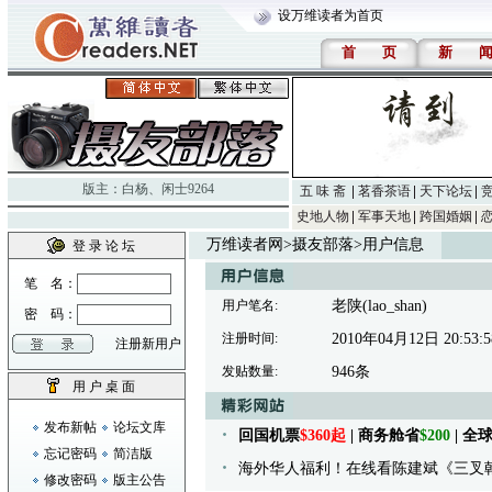
设万维读者为首页
首
页
新
版主：
白杨
、
闲士9264
五 味 斋
茗香茶语
天下论坛
史地人物
军事天地
跨国婚姻
万维读者网
>
摄友部落
>用户信息
登 录 论 坛
笔 名：
用户笔名:
老陕(lao_shan)
密 码：
注册时间:
2010年04月12日 20:53:5
注册新用户
发贴数量:
946条
用 户 桌 面
发布新帖
论坛文库
回国机票
$360起
| 商务舱省
$200
| 
忘记密码
简洁版
海外华人福利！在线看陈建斌《三叉
修改密码
版主公告