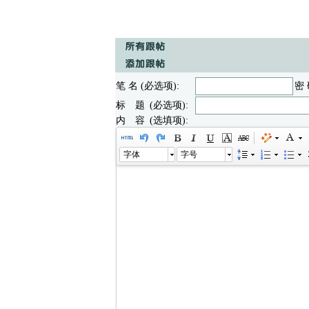
笔 名 (必选项):
密 
标 题 (必选项):
内 容 (选填项):
字体
字号