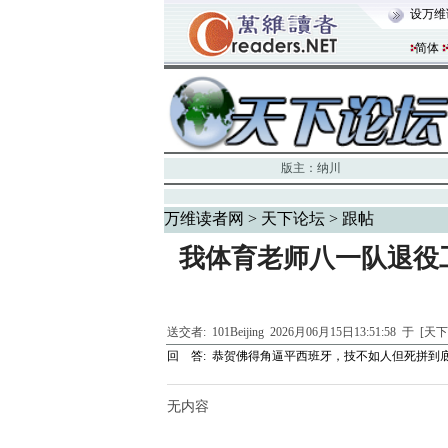
设万维
简体
版主：
纳川
万维读者网
>
天下论坛
> 跟帖
我体育老师八一队退役
送交者:
101Beijing
2026月06月15日13:51:58 于 [
回 答:
恭贺佛得角逼平西班牙，技不如人但死拼到
无内容