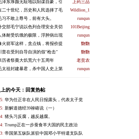
毛泽东厚颜无耻地以阳谋自豪，引
上药三品
在二十世纪，历史和人民选择了毛
Wildlion_1
毛习不敢上尊号，前有大头。
runqun
外交部毛宁说以色列合理安全关切
101Beijing
人体耐受饥饿的极限，浮肿病出现
runqun
像火箭军这样，贪点钱，将报价提
覅覅
川普在受到自导自演的假“枪击”
覅覅
亲历者祭奠大饥荒六十五周年
老贫农
毛太祖封建暴君，杀中国人史上第
runqun
史上的今天：回复热帖
5:
华为任正非在人民日报露头，代表太子党
5:
新解道德经39禄硌说（一）
4:
猪头习反腐，越反越腐。
4:
Trump正在一步蚕食羊大国的民主政治
3:
帝国第五纵队派驻中国邓小平特遣支队队