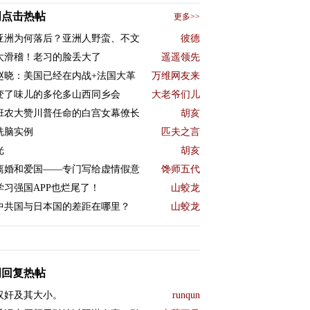
周点击热帖
更多>>
亚洲为何落后？亚洲人野蛮、不文
彼德
太滑稽！老习的脸丢大了
遥遥领先
赵晓：美国已经在内战+法国大革
万维网友来
变了味儿的多伦多山西同乡会
大老爷们儿
班农大赞川普任命的白宫女幕僚长
胡亥
洗脑实例
匹夫之言
光
胡亥
离婚和爱国——专门写给虚情假意
馋师五代
学习强国APP也烂尾了！
山蛟龙
中共国与日本国的差距在哪里？
山蛟龙
周回复热帖
汉奸及其大小。
runqun