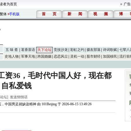
读者为首页
广告
首
页
新
闻
视
频
博
繁体
手机版
五 味 斋
茗香茶语
天下论坛
竞技沙龙
彩虹之约
摄友部落
诗词歌赋
七荤八
史地人物
军事天地
跨国婚姻
恋恋风尘
灵机一动
股市财经
加国移民
流行前
工资36，毛时代中国人好，现在都
自私爱钱
天下论坛]
发送悄悄话
底，中国男足就缺这精神
由
101Beijing
于 2026-06-15 13:49:26