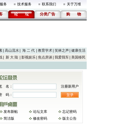
服务
技术服务
联系我们
关于万维
客
论
坛
分类广告
购
物
素
高山流水
海 二 代
教育学术
笑林之声
健康生活
线
新 大 陆
影视娱乐
焦点房谈
我爱我车
美国移民
笔 名：
注册新用户
密 码：
发布新帖
论坛文库
忘记密码
简洁版
修改密码
版主公告