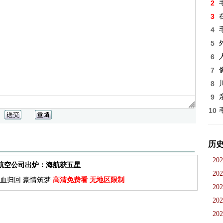
2
3
4
5
6
7
8
9
10
历
202
佳航空公司出炉：海航获五星
202
血归回 豪情筑梦
高清免费看 无地区限制
202
202
202