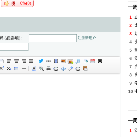
0%(0)
一
1
2
3
码 (必选项):
注册新用户
4
5
6
7
8
9
10
一
1