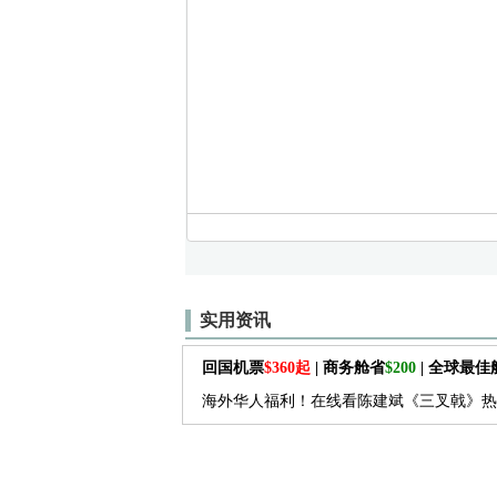
实用资讯
回国机票
$360起
| 商务舱省
$200
| 全球最
海外华人福利！在线看陈建斌《三叉戟》热