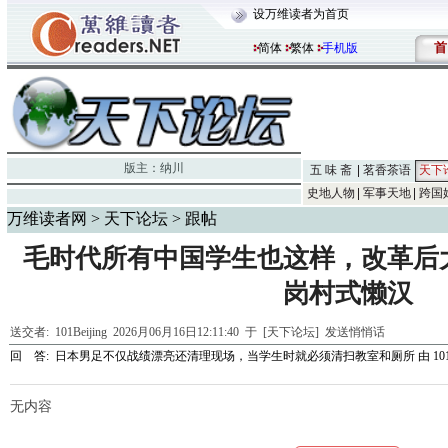
设万维读者为首页
首
简体
繁体
手机版
版主：
纳川
五 味 斋
茗香茶语
天下
史地人物
军事天地
跨国
万维读者网
>
天下论坛
> 跟帖
毛时代所有中国学生也这样，改革后
岗村式懒汉
送交者:
101Beijing
2026月06月16日12:11:40 于 [天下论坛]
发送悄悄话
回 答:
日本男足不仅战绩漂亮还清理现场，当学生时就必须清扫教室和厕所
由
10
无内容