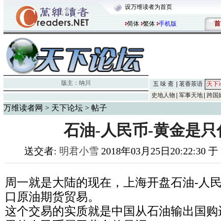
设万维读者为首页
首
简体
繁体
手机版
版主：
纳川
五 味 斋
茗香茶语
天下
史地人物
军事天地
跨国
万维读者网
>
天下论坛
> 帖子
石油-人民币-黄金是
送交者:
明君小雪
2018年03月25日20:22:30 
周一就是大陆的现在，上海开盘石油-人民
口原油期货贸易。
这个交易的实质就是中国从石油输出国购