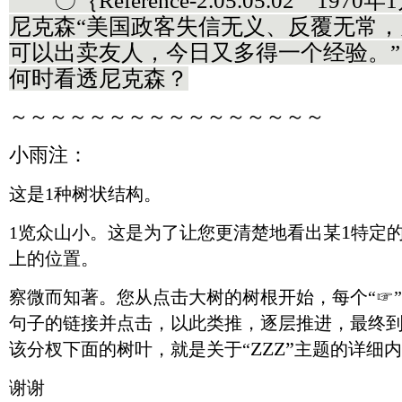
〇｛Référence-2.05.05.02 19
尼克森“美国政客失信无义、反覆无常
可以出卖友人，今日又多得一个经验。” 
何时看透尼克森？
～～～～～～～～～～～～～～～～
小雨注：
这是
1
种树状结构。
1
1
览众山小
。这是为了
让您更清楚地看出某
特定
上的位置。
察微而知著
。您
从点击大树的树根开始，每个“☞
句子的链接并点击，以此类推，逐层推进，最终到
ZZZ”
该分杈下面的树叶，就是关于“
主题的详细内
谢谢