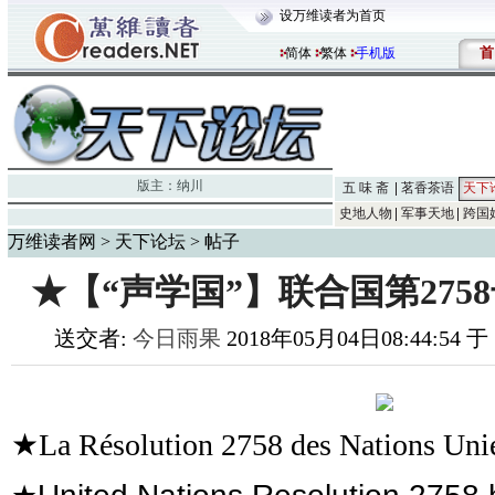
设万维读者为首页
首
简体
繁体
手机版
版主：
纳川
五 味 斋
茗香茶语
天下
史地人物
军事天地
跨国
万维读者网
>
天下论坛
> 帖子
★【“声学国”】联合国第275
送交者:
今日雨果
2018年05月04日08:44:54 
★La Résolution 2758 des Nations Unie