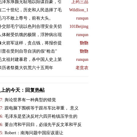
毛泽东厚颜无耻地以阳谋自豪，引
上药三品
在二十世纪，历史和人民选择了毛
Wildlion_1
毛习不敢上尊号，前有大头。
runqun
外交部毛宁说以色列合理安全关切
101Beijing
人体耐受饥饿的极限，浮肿病出现
runqun
像火箭军这样，贪点钱，将报价提
覅覅
川普在受到自导自演的假“枪击”
覅覅
毛太祖封建暴君，杀中国人史上第
runqun
亲历者祭奠大饥荒六十五周年
老贫农
史上的今天：回复热帖
7:
舆论世界有一种典型的错觉
7:
跟电脑下围棋等于跟吊车比举重， 意义
6:
毛泽东是坚决反对六四开枪镇压学生的
6:
要台湾和平回归，必须先平反文革和平反
5:
Robert：南海问题中国应该退让