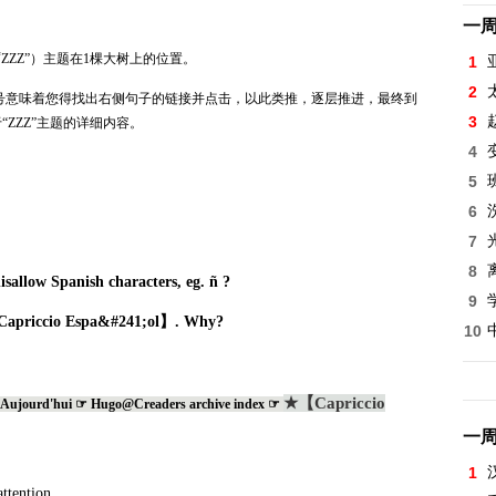
一
“
ZZZ”
）主题在
1
棵大树上的位置。
1
2
符号意味着您得找出右侧句子的链接并点击，以此类推，逐层推进，最终到
3
“
ZZZ”
主题的详细内容。
4
5
6
7
8
isallow Spanish characters, eg.
ñ
?
9
priccio Espa&#241;ol】. Why?
10
★【Capriccio
Aujourd'hui ☞ Hugo@Creaders archive index ☞
一
1
ught my attention.。。。，。。。，。。。