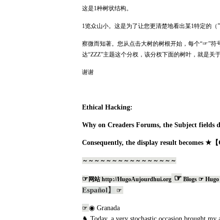
这是
1
种树状结构。
1
览众山小。这是为了让您更清楚地看出某
1
特定的（
察微而知著。您从点击大树的树根开始，每个“☞”
达“
ZZZ”
主题这个分杈，该分杈下面的树叶，就是关于
谢谢
Ethical Hacking:
Why on Creaders Forums, the Subject fields d
Consequently, t
he display result becomes
★【Ca
～～～～～～～～～～～～～～～～
☞
☞
网站
http://HugoAujourdhui.org
Blogs ☞ Hugo 
Español】
☞
◉ Granada
☞
♞ Today, a very stochastic occasion bro