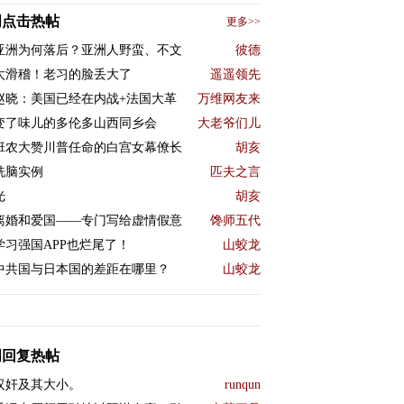
周点击热帖
更多>>
亚洲为何落后？亚洲人野蛮、不文
彼德
太滑稽！老习的脸丢大了
遥遥领先
赵晓：美国已经在内战+法国大革
万维网友来
变了味儿的多伦多山西同乡会
大老爷们儿
班农大赞川普任命的白宫女幕僚长
胡亥
洗脑实例
匹夫之言
光
胡亥
离婚和爱国——专门写给虚情假意
馋师五代
学习强国APP也烂尾了！
山蛟龙
中共国与日本国的差距在哪里？
山蛟龙
周回复热帖
汉奸及其大小。
runqun