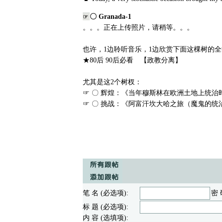
〇 Granada-1
☞
。。。正在上传照片，请稍等。。。
也许，1边聆听音乐，1边欣赏下面这棵树的
★80后 90后必看 【政教分离】
尤其是这2个树杈：
☞ 〇 辉煌：《当年穆斯林在欧洲土地上统治
☞ 〇 挑战：《阿富汗坎大哈之旅（魔鬼的统
笔 名 (必选项):
密 
标 题 (必选项):
内 容 (选填项):