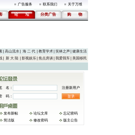
广告服务
联系我们
关于万维
客
论
坛
分类广告
购
物
素
高山流水
海 二 代
教育学术
笑林之声
健康生活
线
新 大 陆
影视娱乐
焦点房谈
我爱我车
美国移民
笔 名：
注册新用户
密 码：
发布新帖
论坛文库
忘记密码
简洁版
修改密码
版主公告