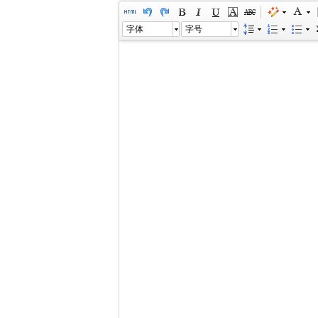
字体
字号