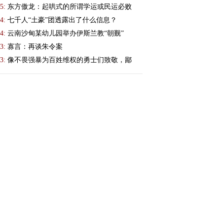
5:
东方傲龙：起哄式的所谓学运或民运必败
4:
七千人“土豪”团透露出了什么信息？
4:
云南沙甸某幼儿园举办伊斯兰教“朝觐”
3:
寡言：再谈朱令案
3:
像不畏强暴为百姓维权的勇士们致敬，鄙