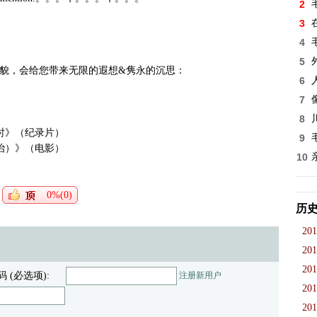
2
3
4
5
全貌，会给您带来无限的遐想&隽永的沉思：
6
7
8
时》（纪录片）
9
治）》（电影）
10
0%(0)
历
201
201
201
码 (必选项):
注册新用户
201
201