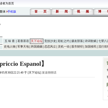
读者为首页
首
页
新
闻
视
频
博
繁体
手机版
五 味 斋
茗香茶语
天下论坛
竞技沙龙
彩虹之约
摄友部落
诗词歌赋
七荤八
史地人物
军事天地
跨国婚姻
恋恋风尘
灵机一动
股市财经
加国移民
流行前
riccio Espanol】
年05月30日22:21:40 于 [天下论坛]
发送悄悄话