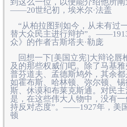
到这么一位，以便能介绍他所阐
——20世纪初，埃米尔·法盖
“从柏拉图到如今，从未有过
替大众民主进行辩护”。——19
众》的作者古斯塔夫·勒庞
回想一下[美国立宪]大辩论唇
及的那些权威们吧。除了马基雅
普芬道夫、孟德斯鸠外，其余都
如霍布斯、哈林顿、弥尔顿、锡
斯、休谟和布莱克斯通。对民主
是，在这些伟大人物中，没有一
持反对态度”。——1927年，
顿