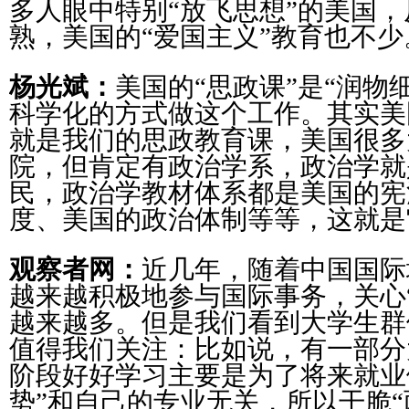
多人眼中特别“放飞思想”的美国
熟，美国的“爱国主义”教育也不少
杨光斌：
美国的“思政课”是“润物
科学化的方式做这个工作。其实美
就是我们的思政教育课，美国很多
院，但肯定有政治学系，政治学就
民，政治学教材体系都是美国的宪
度、美国的政治体制等等，这就是
观察者网：
近几年，随着中国国际
越来越积极地参与国际事务，关心
越来越多。但是我们看到大学生群
值得我们关注：比如说，有一部分
阶段好好学习主要是为了将来就业
势”和自己的专业无关，所以干脆