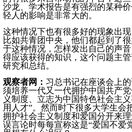
沙龙、学术报告是有强烈的某种价
轻人的影响是非常大的。
这种情况下也有很多好的现象出现
比如共青团中央，他们都起到了很
于这种情况，怎样发出自己的声音
得应该获得的知识，这个问题主管
研究和总结。
观察者网：
习总书记在座谈会上的
须培养一代又一代拥护中国共产党
义制度、立志为中国特色社会主义
用人才”。然而时下很多大学生会
拥护社会主义制度和爱国分开来理
误言论时每每宣称这是“爱国不爱