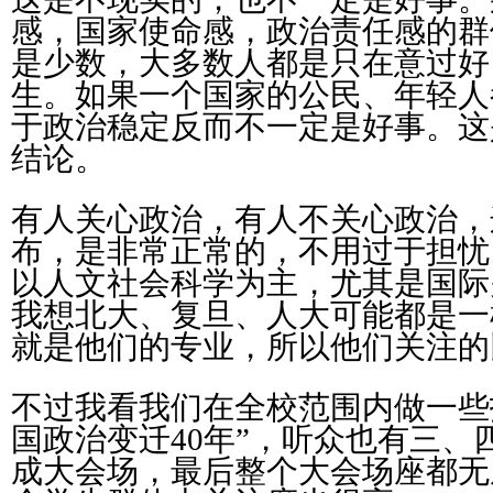
感，国家使命感，政治责任感的群
是少数，大多数人都是只在意过好
生。如果一个国家的公民、年轻人
于政治稳定反而不一定是好事。这
结论。
有人关心政治，有人不关心政治，
布，是非常正常的，不用过于担忧
以人文社会科学为主，尤其是国际
我想北大、复旦、人大可能都是一
就是他们的专业，所以他们关注的
不过我看我们在全校范围内做一些
国政治变迁40年”，听众也有三、
成大会场，最后整个大会场座都无