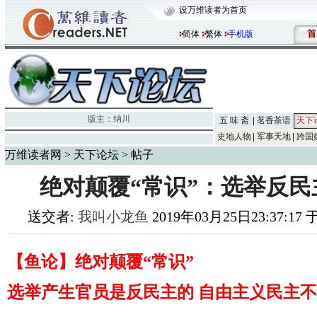
设万维读者为首页
首
简体
繁体
手机版
版主：
纳川
五 味 斋
茗香茶语
天下
史地人物
军事天地
跨国
万维读者网
>
天下论坛
> 帖子
绝对颠覆“常识”：选举反民
送交者:
我叫小龙鱼
2019年03月25日23:37:17
【鱼论】绝对颠覆“常识”
选举产生官员是反民主的 自由主义民主