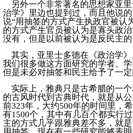
另外一个非常著名的思想家亚里
治学》里边也提到过，而且他说的
说“用抽签的方式产生执政官被认
的方式产生官员被认为是寡头政治
没有，但是以前被认为是反民主的
其实，亚里士多德在《政治学》
我们很多做这方面研究的学者、学
但是未必对抽签和民主给予了一定
实际上，雅典只是古希腊的一个
的古风时代到古典时代，就是从公元
前323年，大约500年的时间里
有1500个，其中有几百个都实行
主的方式几乎跟雅典差不多，就是
用抽签，现在有一些研究能够表明