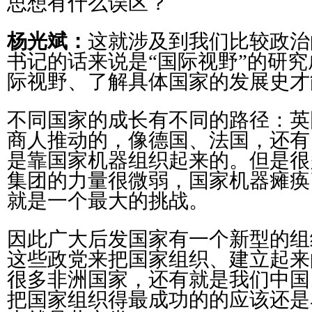
思想有什么误区？
杨光斌：
这就涉及到我们比较政治
书记的话来说是“国际视野”的研
际视野、了解具体国家的发展史才
不同国家的成长有不同的路径：英
商人推动的，像德国、法国，还有
是靠国家机器组织起来的。但是很
集团的力量很微弱，国家机器瘫痪
就是一个最大的挑战。
因此广大后发国家有一个新型的组
这些政党来把国家组织、建立起来
很多非洲国家，还有就是我们中国
把国家组织得最成功的的应该还是