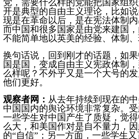
党，需要什么样的党能把国家组织
开是典型的自由主义理论，比如说
现是在革命以后，是在宪法体制内
而中国和很多国家是由党来建国，
不能简单地以英美的经验、体制、
换句话说，回到刚才的话题，如果
国是国，变成自由主义宪政体制，
么样呢？不外乎又是一个大号的发
他们更好。
观察者网：
从去年持续到现在的中
中国国内的舆论环境非常复杂。受
一些学生对中国产生了质疑，觉得
么大，和美国作对是自不量力，因
的“自信”；另一方面，一些学生