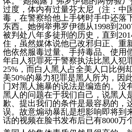
体。”她揭露了弗罗伊德的两份验尸
过度，体内有过量芬太尼（注：中
毒，在警察给他上手铐时手中还落
东西。她例举弗罗伊德从
1998
到
200
被判处八年多徒刑的历史，直到
201
住，虽然媒体说他已改邪归正、重
他依然服毒过量、手持毒品、使用
年白人犯罪死于警察执法比黑人犯
25%
，而白人黑人占全美人口比例
美
50%
的暴力犯罪是黑人所为，因
门对黑人施暴的说法是编造的。没
黑人的问题在于我们自己，说黑人
歉、提出我们的条件是最容易的，
误。故意煽动暴乱是想影响即将到
话的视频在脸书发布后已有
8000
万