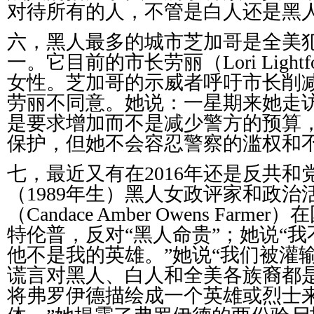
对待所有的人，不管是白人还是黑
六，黑人最多的城市芝加哥是全美
一。它目前的市长劳丽（
Lori Lightf
女性。芝加哥的示威者呼吁市长削
劳丽不同意。她说：一星期来她走
是要求增加而不是减少警方的预算
保护，但她不会容忍警察的滥权和
七，最近又有在
2016
年还是反共和
（
1989
年生）黑人女政评家和政治
（
Candace Amber Owens Farmer
）在
特伦普，反对“黑人命贵”；她说“
他不是我的英雄。”她说“我们被灌
谎言对黑人、白人和全美各族裔都
将弗罗伊德描绘成一个英雄或烈士