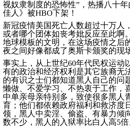
视奴隶制度的恐怖性”，热播八十年
佳人》被
HBO
下架！
新冠疫情美国死亡人数超过十万人
或者哪个团体如丧考妣反应至此啊
地球模板的文明，在这场疫情之后
夜之间好像都成了奥斯卡颁奖的现
事实上，从上世纪
60
年代民权运动
有的政治和经济权利是其它族裔无
的有识之士们都知道黑人自己的问
懒做、不爱学习、不热衷于工作，
中单亲母亲特别多，致使很多黑人
育；他们都依赖政府福利和救济度
领，黑人中卖淫、偷盗、有暴力倾
数不少，黑人的入狱率比白人高
5
倍