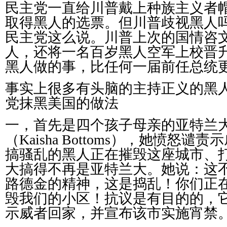
民主党一直给川普戴上种族主义者
取得黑人的选票。但川普歧视黑人
民主党这么说。川普上次的国情咨
人，还将一名百岁黑人空军上校晋
黑人做的事，比任何一届前任总统
事实上很多有头脑的主持正义的黑
党抹黑美国的做法
一，首先是四个孩子母亲的亚特兰
（
Kaisha Bottoms
），她愤怒谴责示
搞骚乱的黑人正在摧毁这座城市、
大搞得不再是亚特兰大。她说：这
路德金的精神，这是捣乱！你们正
毁我们的小区！抗议是有目的的，
示威者回家，并宣布该市实施宵禁