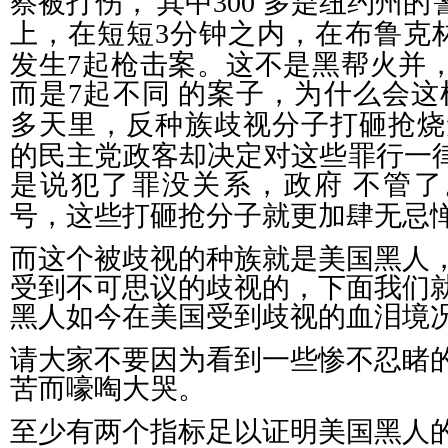
察被打伤，
其中
300
多是纽约州的
上，在短短
3
分钟之内，在布鲁克
发生
7
起枪击案。这不是黑帮火并
而是
7
起不同
的案子，为什么会这
多天里，反种族歧视分子打砸抢烧
的民主党政客却决定对这些罪行一
是说犯了罪没关系，政府
不管了
号，这些打砸抢分子就更加肆无忌
而这个被歧视的种族就是美国黑人
受到不可思议的歧视的，下面我们
黑人如今在美国受到歧视的血泪境
请大家不要因为看到一些惨不忍睹
苦而嚎啕大哭。
至少有两个指标足以证明美国黑人