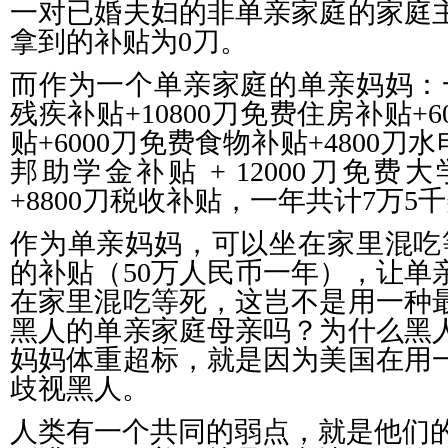
一对已婚夫妇的非单亲家庭的家庭
拿到的补贴为
0
刀。
而作为一个单亲家庭的单亲妈妈：
残疾补贴
+10800
刀免费住房补贴
+6
贴
+6000
刀免费食物补贴
+4800
刀水
邦助学金补贴
+ 12000
刀免费大
+8800
刀税收补贴，一年共计
7
万
5
千
作为单亲妈妈，可以坐在家里混吃
的补贴（
50
万人民币一年），让单
在家里混吃等死，这岂不是用一种
黑人的单亲家庭母亲吗？为什么黑
妈妈体重超标，就是因为美国在用
歧视黑人。
人类有一个共同的弱点，就是他们