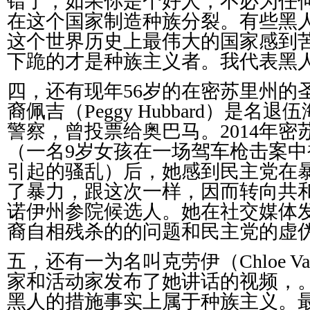
错了，如果你是个好人，不必为任
在这个国家制造种族分裂。有些黑
这个世界历史上最伟大的国家感到
下跪的才是种族主义者。我代表黑
四，还有现年
56
岁的在密苏里州的
裔佩吉（
Peggy Hubbard
）是名退伍
警察，曾投票给奥巴马。
2014
年密
（一名
9
岁女孩在一场驾车枪击案中
引起的骚乱）后，她感到民主党在
了暴力，跟这次一样，因而转向共
诺伊州参院候选人。她在社交媒体
裔自相残杀的的问题和民主党的虚
五，还有一为名叫克劳伊（
Chloe Va
家和活动家发布了她讲话的视频，
黑人的措施事实上属于种族主义。