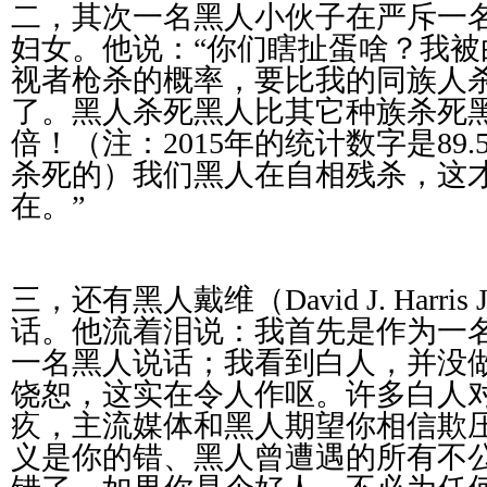
二，其次一名黑人小伙子在严斥一
妇女。他说：“你们瞎扯蛋啥？我被
视者枪杀的概率，要比我的同族人
了。黑人杀死黑人比其它种族杀死
倍！（注：
2015
年的统计数字是
89.
杀死的）我们黑人在自相残杀，这
在。”
三，还有黑人戴维（
David J. Harris J
话。他流着泪说：我首先是作为一
一名黑人说话；我看到白人，并没
饶恕，这实在令人作呕。许多白人
疚，主流媒体和黑人期望你相信欺
义是你的错、黑人曾遭遇的所有不