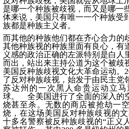
反对种族歧视，美国就会从地球上
是哪一个种族被歧视，而又是哪一
体来说，美国只有唯一一个种族受
族都是种族主义者。
而其他的种族他们都在齐心合力的
其他种族视的种族里面有良心，有
义感的政治正确的左派特别是白人
而出，站出来主持公道为这个被歧
美国反种族歧视文化大革命运动。
2
了反对种族歧视，始发于由民主党
苏达州的一次黑人命贵运动立马
球。
全美国进行了全面的深入的
烧甚至杀。无数的商店被抢劫一
烧，在这场美国反对种族歧视的文
十多名警察被反种族歧视的“正义