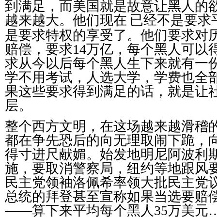
到满足，而美国就是故意让黑人的
越来越大。他们现在
已经不是要求
是要求特权的享受了。他们要求对
赔偿，要求
14
万亿，每个黑人可以
求从今以后每个黑人生下来就有一
学不用考试，人选大学，学费也全
果这些要求得到满足的话，就是让
层。
整个西方文明，在这场越来越滑稽的
都在争先恐后的向无理取闹下跪，
得寸进尺献媚。始发地明尼阿波利
施，要取消警察局，纽约等地跟风
民主党领袖洛佩希率领大批民主党
总统的拜登甚至宣称如果当选要赔
——算下来平均每个黑人
35
万美元