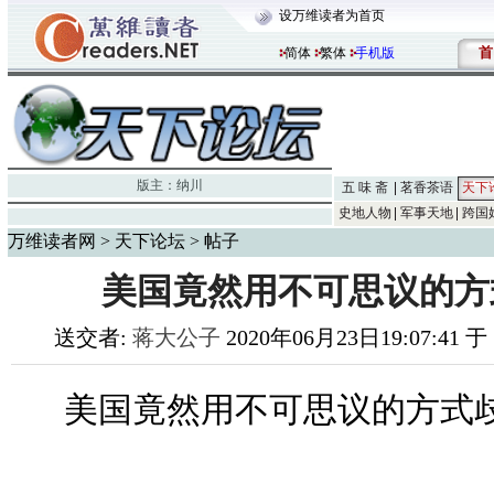
设万维读者为首页
首
简体
繁体
手机版
版主：
纳川
五 味 斋
茗香茶语
天下
史地人物
军事天地
跨国
万维读者网
>
天下论坛
> 帖子
美国竟然用不可思议的方
送交者:
蒋大公子
2020年06月23日19:07:41 
美国竟然用不可思议的方式