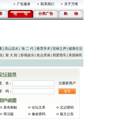
广告服务
联系我们
关于万维
客
论
坛
分类广告
购
物
素
高山流水
海 二 代
教育学术
笑林之声
健康生活
线
新 大 陆
影视娱乐
焦点房谈
我爱我车
美国移民
笔 名：
注册新用户
密 码：
发布新帖
论坛文库
忘记密码
简洁版
修改密码
版主公告