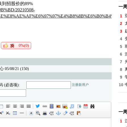
到招股价的89%
一
%9B%BD/20210508-
E%E8%AE%AF%E6%97%97%E4%B8%8B%E6%B0%B4%E6%B
1
2
3
4
0%(0)
5
6
7
05/08/21 (150)
8
9
10
码 (必选项):
注册新用户
一
1