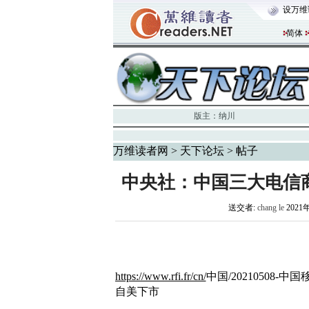
设万维
简体
版主：
纳川
万维读者网
>
天下论坛
> 帖子
中央社：中国三大电信
送交者:
chang le
2021
https://www.rfi.fr/cn/
中国/20210508
自美下市