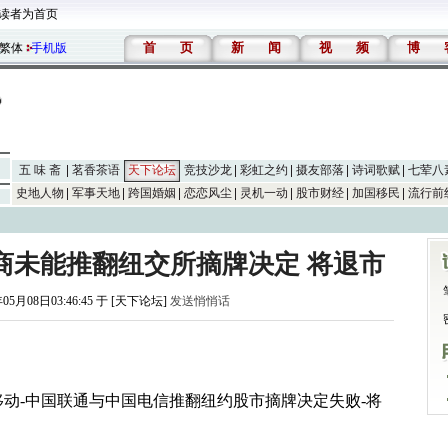
读者为首页
首
页
新
闻
视
频
博
繁体
手机版
五 味 斋
茗香茶语
天下论坛
竞技沙龙
彩虹之约
摄友部落
诗词歌赋
七荤八
史地人物
军事天地
跨国婚姻
恋恋风尘
灵机一动
股市财经
加国移民
流行前
商未能推翻纽交所摘牌决定 将退市
年05月08日03:46:45 于 [天下论坛]
发送悄悄话
-中国移动-中国联通与中国电信推翻纽约股市摘牌决定失败-将