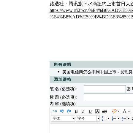
路透社：腾讯旗下水滴纽约上市首日大跌
https://www.rfi.fr/cn/%E4%B8%AD%E5
%E4%B8%AD%E5%9B%BD%E8%85%B
美国电信商怎么不到中国上市
- 发现良心 
笔 名 (必选项):
密 
标 题 (必选项):
内 容 (选填项):
字体
字号