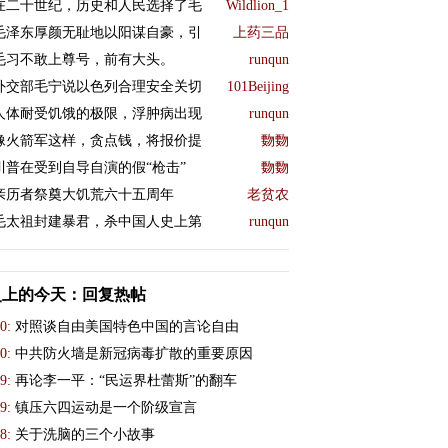
在二十世纪，历史和人民选择了毛
Wildlion_1
毛泽东厚颜无耻地以阳谋自豪，引
上药三品
毛习不敢上尊号，前有大头。
runqun
外交部毛宁说以色列合理安全关切
101Beijing
人体耐受饥饿的极限，浮肿病出现
runqun
像火箭军这样，贪点钱，将报价提
覅覅
川普在受到自导自演的假“枪击”
覅覅
亲历者祭奠大饥荒六十五周年
老贫农
毛太祖封建暴君，杀中国人史上第
runqun
史上的今天：回复热帖
0:
对照谈自由美国特色中国的言论自由
0:
中共防火墙是新冠病毒扩散的重要原因
9:
再论李一平：“民运界杜蕾斯”的翻车
9:
镇压六四运动是一个阶级宣言
8:
关于洗脑的三个小故事