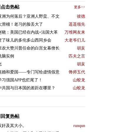
周点击热帖
更多>>
B%B4%E7%BA%BD%E7%BA%A6%E4%B8%8A%E5%B8%82%E
亚洲为何落后？亚洲人野蛮、不文
彼德
太滑稽！老习的脸丢大了
遥遥领先
赵晓：美国已经在内战+法国大革
万维网友来
变了味儿的多伦多山西同乡会
大老爷们儿
班农大赞川普任命的白宫女幕僚长
胡亥
洗脑实例
匹夫之言
光
胡亥
离婚和爱国——专门写给虚情假意
馋师五代
学习强国APP也烂尾了！
山蛟龙
中共国与日本国的差距在哪里？
山蛟龙
周回复热帖
汉奸及其大小。
runqun