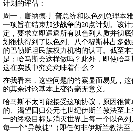
计划的评估：
周一，唐纳德·川普总统和以色列总理本雅
一项旨在结束加沙战争的
20
点计划。该计
定，要求立即遣返所有以色列人质并彻底
划很快得到了以色列、八个穆斯林占多数
的巴勒斯坦民族权力机构的认可。截至本
是：哈马斯会这样做吗？此外，即使哈马
这在实践中究竟意味着什么？
在我看来，这些问题的答案显而易见，这
的其余讨论基本上变得毫无意义。
哈马斯不太可能接受这项协议，原因很简
的、渴望回归公元七世纪伊斯兰教法至上
一的终极目标是消灭世界上每一个以色列
每一个“异教徒”（即任何非伊斯兰教法至