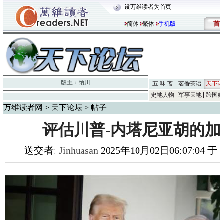
设万维读者为首页
首
简体
繁体
手机版
版主：
纳川
五 味 斋
茗香茶语
天下
史地人物
军事天地
跨国
万维读者网
>
天下论坛
> 帖子
评估川普-内塔尼亚胡的加
送交者:
Jinhuasan
2025年10月02日06:07:04 