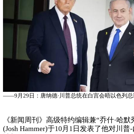
——
9
月
29
日：唐纳德·川普总统在白宫会晤以色列总
《新闻周刊》高级特约编辑兼“乔什·哈默
(Josh Hammer)
于
10
月
1
日发表了他对川普
-