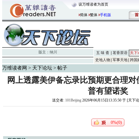
设万维读者为首页
首
简体
繁体
手机版
版主：
纳川
五 味 斋
茗香茶语
天下
史地人物
军事天地
跨国
万维读者网
>
天下论坛
> 帖子
网上透露美伊备忘录比预期更合理对
普有望诺奖
送交者:
101Beijing
2026年06月15日13:35:50 于 [天下
0%(0)