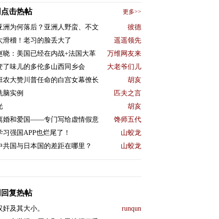
周点击热帖
更多>>
亚洲为何落后？亚洲人野蛮、不文
彼德
太滑稽！老习的脸丢大了
遥遥领先
赵晓：美国已经在内战+法国大革
万维网友来
变了味儿的多伦多山西同乡会
大老爷们儿
班农大赞川普任命的白宫女幕僚长
胡亥
洗脑实例
匹夫之言
光
胡亥
离婚和爱国——专门写给虚情假意
馋师五代
学习强国APP也烂尾了！
山蛟龙
中共国与日本国的差距在哪里？
山蛟龙
周回复热帖
汉奸及其大小。
runqun