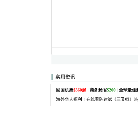
实用资讯
回国机票
$360起
| 商务舱省
$200
| 全球最
海外华人福利！在线看陈建斌《三叉戟》热