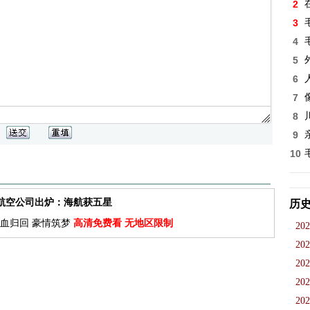
2
3
4
5
6
7
8
9
10
佳航空公司出炉：海航获五星
历
血归回 豪情筑梦
高清免费看 无地区限制
202
202
202
202
202