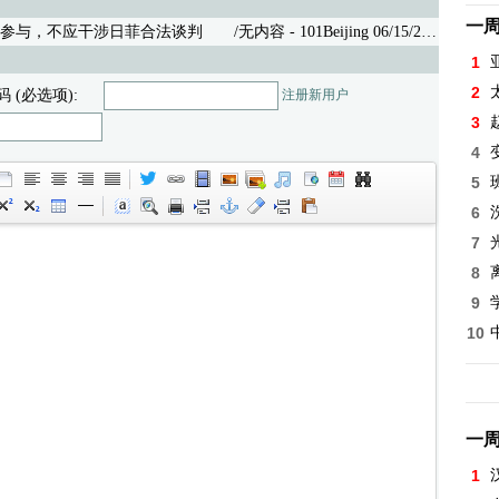
一
参与，不应干涉日菲合法谈判
/无内容 - 101Beijing 06/15/26 (8)
1
2
码 (必选项):
注册新用户
3
4
5
6
7
8
9
10
一
1