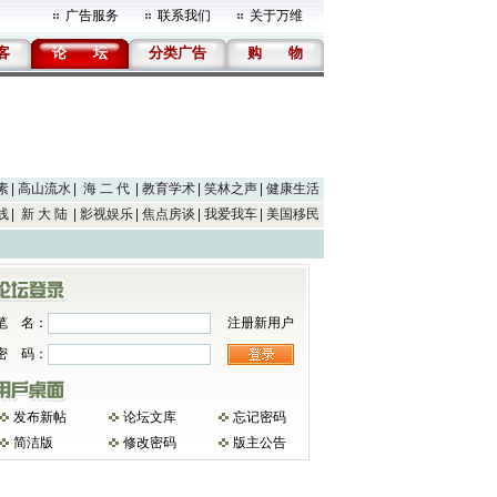
广告服务
联系我们
关于万维
客
论
坛
分类广告
购
物
素
高山流水
海 二 代
教育学术
笑林之声
健康生活
线
新 大 陆
影视娱乐
焦点房谈
我爱我车
美国移民
笔 名：
注册新用户
密 码：
发布新帖
论坛文库
忘记密码
简洁版
修改密码
版主公告