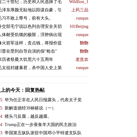
在二十世纪，历史和人民选择了毛
Wildlion_1
毛泽东厚颜无耻地以阳谋自豪，引
上药三品
毛习不敢上尊号，前有大头。
runqun
外交部毛宁说以色列合理安全关切
101Beijing
人体耐受饥饿的极限，浮肿病出现
runqun
像火箭军这样，贪点钱，将报价提
覅覅
川普在受到自导自演的假“枪击”
覅覅
亲历者祭奠大饥荒六十五周年
老贫农
毛太祖封建暴君，杀中国人史上第
runqun
史上的今天：回复热帖
5:
华为任正非在人民日报露头，代表太子党
5:
新解道德经39禄硌说（一）
4:
猪头习反腐，越反越腐。
4:
Trump正在一步蚕食羊大国的民主政治
3:
帝国第五纵队派驻中国邓小平特遣支队队