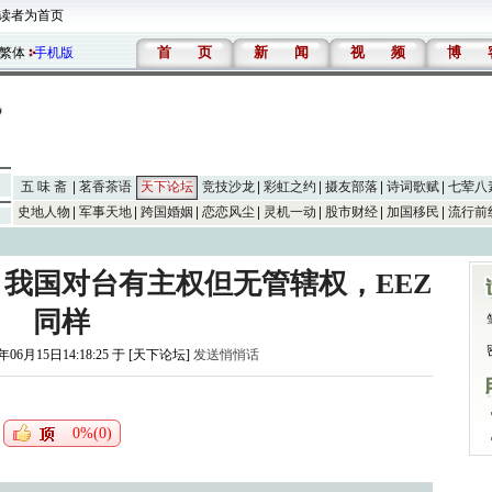
读者为首页
首
页
新
闻
视
频
博
繁体
手机版
五 味 斋
茗香茶语
天下论坛
竞技沙龙
彩虹之约
摄友部落
诗词歌赋
七荤八
史地人物
军事天地
跨国婚姻
恋恋风尘
灵机一动
股市财经
加国移民
流行前
，我国对台有主权但无管辖权，EEZ
同样
年06月15日14:18:25 于 [天下论坛]
发送悄悄话
0%(0)