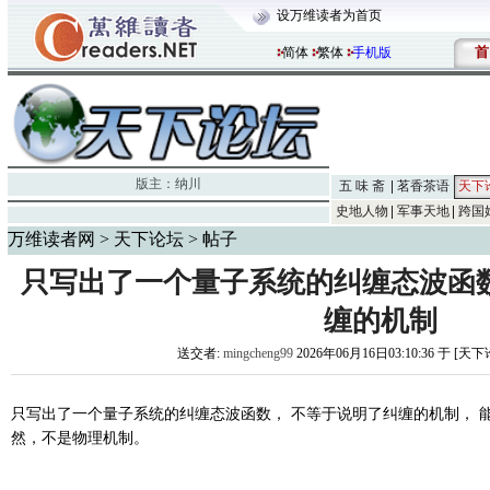
设万维读者为首页
首
简体
繁体
手机版
版主：
纳川
五 味 斋
茗香茶语
天下
史地人物
军事天地
跨国
万维读者网
>
天下论坛
> 帖子
只写出了一个量子系统的纠缠态波函
缠的机制
送交者:
mingcheng99
2026年06月16日03:10:36 于 [天
只写出了一个量子系统的纠缠态波函数， 不等于说明了纠缠的机制， 能写出
然，不是物理机制。