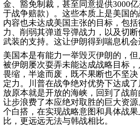
金、豁免制裁，甚至同意提供
300
于战争赔款）。这些本质上是美国的
内容也未达成美国主张的目标，包括
力、削弱其弹道导弹战力，以及切断
武装的支持。这让伊朗得到喘息机会
美国本是有能力一举毁灭伊朗的，但
被伊朗屡次耍弄未能达成战略目标，
畏缩，半途而废，既不果断也不坚决
定力。川普在战争绝对优势下达成了
放原本就是开放的海峡，
回到了战前
让步浪费了本应绝对取胜的巨大资源
个白搭，在实现战略意图和具体战果
比，更远远无法与韩战相比。