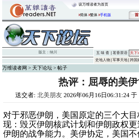
设万维读者为首页
首
简体
繁体
手机版
版主：
纳川
五 味 斋
茗香茶语
天下
史地人物
军事天地
跨国
万维读者网
>
天下论坛
> 帖子
热评：屈辱的美伊
送交者:
北美朋友
2026年06月16日06:31:24 
对于邪恶伊朗，美国原定的三个大目
现：毁灭伊朗核武计划和伊朗政权更
伊朗的战争能力。美伊协定，
美国不