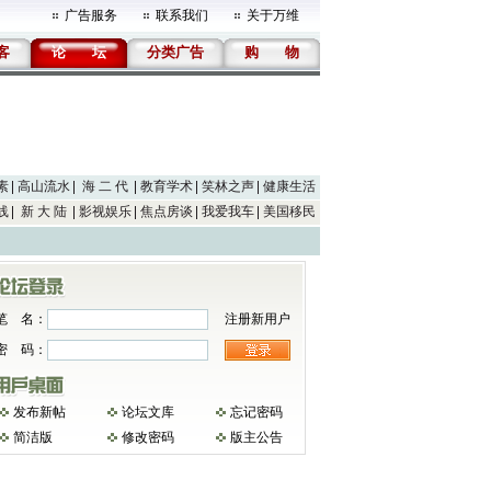
广告服务
联系我们
关于万维
客
论
坛
分类广告
购
物
素
高山流水
海 二 代
教育学术
笑林之声
健康生活
线
新 大 陆
影视娱乐
焦点房谈
我爱我车
美国移民
笔 名：
注册新用户
密 码：
发布新帖
论坛文库
忘记密码
简洁版
修改密码
版主公告