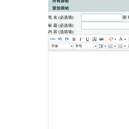
笔 名 (必选项):
密 
标 题 (必选项):
内 容 (选填项):
字体
字号