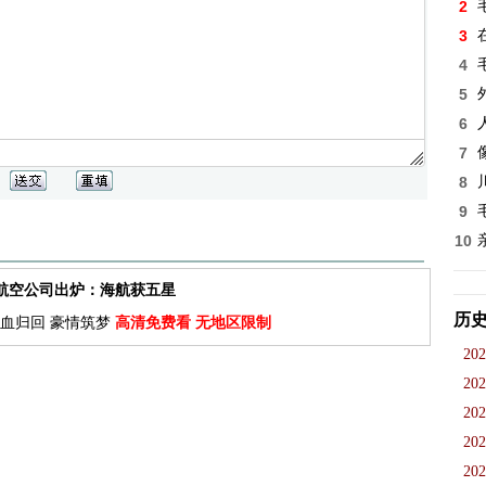
2
3
4
5
6
7
8
9
10
佳航空公司出炉：海航获五星
历
血归回 豪情筑梦
高清免费看 无地区限制
202
202
202
202
202