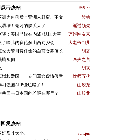
周点击热帖
更多>>
亚洲为何落后？亚洲人野蛮、不文
彼德
太滑稽！老习的脸丢大了
遥遥领先
赵晓：美国已经在内战+法国大革
万维网友来
变了味儿的多伦多山西同乡会
大老爷们儿
班农大赞川普任命的白宫女幕僚长
胡亥
洗脑实例
匹夫之言
光
胡亥
离婚和爱国——专门写给虚情假意
馋师五代
学习强国APP也烂尾了！
山蛟龙
中共国与日本国的差距在哪里？
山蛟龙
周回复热帖
汉奸及其大小。
runqun