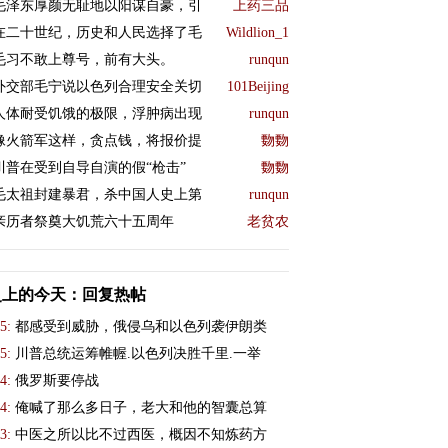
毛泽东厚颜无耻地以阳谋自豪，引
上药三品
在二十世纪，历史和人民选择了毛
Wildlion_1
毛习不敢上尊号，前有大头。
runqun
外交部毛宁说以色列合理安全关切
101Beijing
人体耐受饥饿的极限，浮肿病出现
runqun
像火箭军这样，贪点钱，将报价提
覅覅
川普在受到自导自演的假“枪击”
覅覅
毛太祖封建暴君，杀中国人史上第
runqun
亲历者祭奠大饥荒六十五周年
老贫农
史上的今天：回复热帖
5:
都感受到威胁，俄侵乌和以色列袭伊朗类
5:
川普总统运筹帷幄.以色列决胜千里.一举
4:
俄罗斯要停战
4:
俺喊了那么多日子，老大和他的智囊总算
3:
中医之所以比不过西医，概因不知炼药方