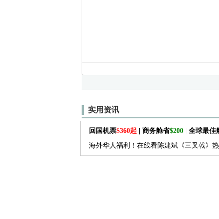
实用资讯
回国机票
$360起
| 商务舱省
$200
| 全球最
海外华人福利！在线看陈建斌《三叉戟》热