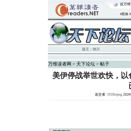
设万维
简体
版主：
纳川
万维读者网
>
天下论坛
> 帖子
美伊停战举世欢快，以
送交者:
101Beijing
2026