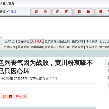
读者为首页
首
页
新
闻
视
频
博
繁体
手机版
五 味 斋
茗香茶语
天下论坛
竞技沙龙
彩虹之约
摄友部落
诗词歌赋
七荤八
史地人物
军事天地
跨国婚姻
恋恋风尘
灵机一动
股市财经
加国移民
流行前
色列丧气因为战败，黄川粉哀嚎不
已只因心坏
年06月16日07:50:57 于 [天下论坛]
发送悄悄话
0%(0)