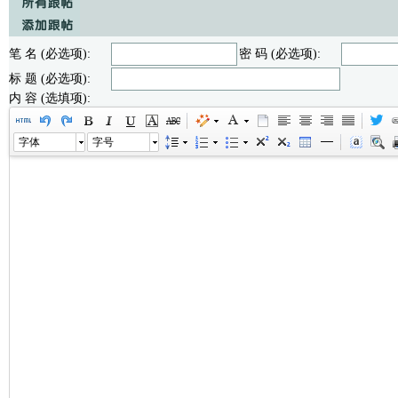
笔 名 (必选项):
密 码 (必选项):
标 题 (必选项):
内 容 (选填项):
字体
字号