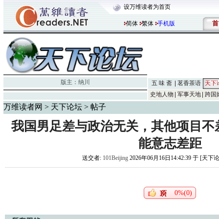
设万维读者为首页
首
简体
繁体
手机版
版主：
纳川
五 味 斋
茗香茶语
天下
史地人物
军事天地
跨国
万维读者网
>
天下论坛
> 帖子
我国男足差与政治无关，其他项目不
能意志差距
送交者:
101Beijing
2026年06月16日14:42:39 于 [天下
0%(0)