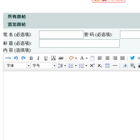
笔 名 (必选项):
密 码 (必选项):
标 题 (必选项):
内 容 (选填项):
字体
字号