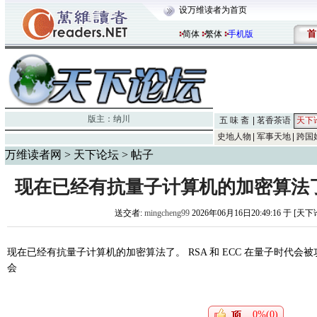
设万维读者为首页
首
简体
繁体
手机版
版主：
纳川
五 味 斋
茗香茶语
天下
史地人物
军事天地
跨国
万维读者网
>
天下论坛
> 帖子
现在已经有抗量子计算机的加密算法了。 
送交者:
mingcheng99
2026年06月16日20:49:16 于 [天
现在已经有抗量子计算机的加密算法了。 RSA 和 ECC 在量子时代会被攻破，但 Kybe
会
0%(0)