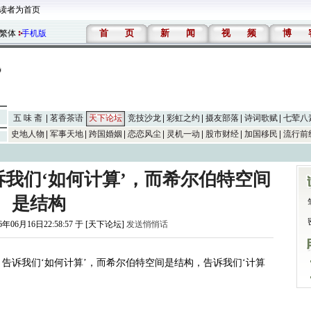
读者为首页
首
页
新
闻
视
频
博
繁体
手机版
五 味 斋
茗香茶语
天下论坛
竞技沙龙
彩虹之约
摄友部落
诗词歌赋
七荤八
史地人物
军事天地
跨国婚姻
恋恋风尘
灵机一动
股市财经
加国移民
流行前
我们‘如何计算’，而希尔伯特空间
是结构
6年06月16日22:58:57 于 [天下论坛]
发送悄悄话
告诉我们‘如何计算’，而希尔伯特空间是结构，告诉我们‘计算