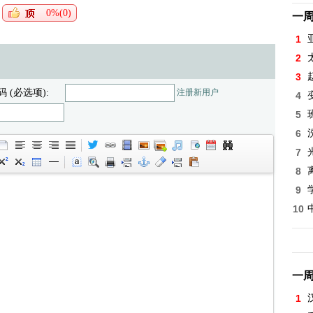
0%(0)
一
1
2
3
码 (必选项):
注册新用户
4
5
6
7
8
9
10
一
1