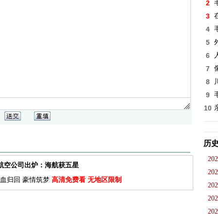
2
3
4
5
6
7
8
9
10
历
202
佳航空公司出炉：海航获五星
202
血归回 豪情筑梦
高清免费看 无地区限制
202
202
202