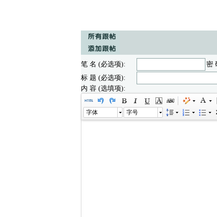
笔 名 (必选项):
密 
标 题 (必选项):
内 容 (选填项):
字体
字号