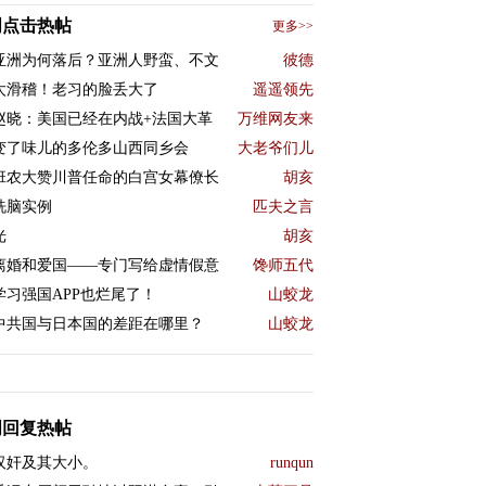
周点击热帖
更多>>
亚洲为何落后？亚洲人野蛮、不文
彼德
太滑稽！老习的脸丢大了
遥遥领先
赵晓：美国已经在内战+法国大革
万维网友来
变了味儿的多伦多山西同乡会
大老爷们儿
班农大赞川普任命的白宫女幕僚长
胡亥
洗脑实例
匹夫之言
光
胡亥
离婚和爱国——专门写给虚情假意
馋师五代
学习强国APP也烂尾了！
山蛟龙
中共国与日本国的差距在哪里？
山蛟龙
周回复热帖
汉奸及其大小。
runqun