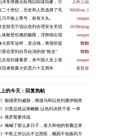
毛泽东厚颜无耻地以阳谋自豪，引
上药三品
在二十世纪，历史和人民选择了毛
Wildlion_1
毛习不敢上尊号，前有大头。
runqun
外交部毛宁说以色列合理安全关切
101Beijing
人体耐受饥饿的极限，浮肿病出现
runqun
像火箭军这样，贪点钱，将报价提
覅覅
川普在受到自导自演的假“枪击”
覅覅
毛太祖封建暴君，杀中国人史上第
runqun
亲历者祭奠大饥荒六十五周年
老贫农
史上的今天：回复热帖
5:
都感受到威胁，俄侵乌和以色列袭伊朗类
5:
川普总统运筹帷幄.以色列决胜千里.一举
4:
俄罗斯要停战
4:
俺喊了那么多日子，老大和他的智囊总算
3:
中医之所以比不过西医，概因不知炼药方