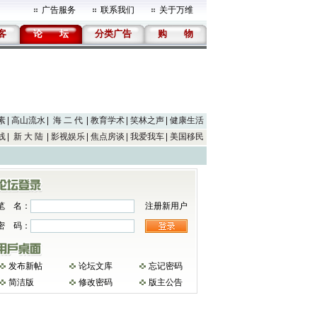
广告服务
联系我们
关于万维
客
论
坛
分类广告
购
物
素
高山流水
海 二 代
教育学术
笑林之声
健康生活
线
新 大 陆
影视娱乐
焦点房谈
我爱我车
美国移民
笔 名：
注册新用户
密 码：
发布新帖
论坛文库
忘记密码
简洁版
修改密码
版主公告