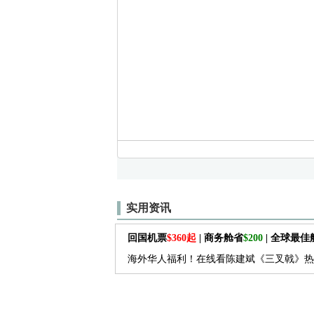
实用资讯
回国机票
$360起
| 商务舱省
$200
| 全球最
海外华人福利！在线看陈建斌《三叉戟》热