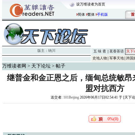
设万维读者为首页
首
简体
繁体
手机版
版主：
纳川
五 味 斋
茗香茶语
天下
史地人物
军事天地
跨国
万维读者网
>
天下论坛
> 帖子
继普金和金正恩之后，缅甸总统敏昂
盟对抗西方
送交者:
101Beijing
2026年06月17日02:54:41 于 [天下
0%(0)