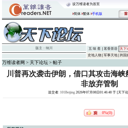
设万维读者为首页
首
简体
繁体
手机版
版主：
纳川
五 味 斋
茗香茶语
天下
史地人物
军事天地
跨国
万维读者网
>
天下论坛
> 帖子
川普再次袭击伊朗，借口其攻击海峡
非放弃管制
送交者:
101Beijing
2026年07月08日01:46:48 于 [天下
0%(0)