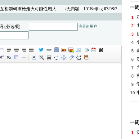
一
互相加码擦枪走火可能性增大
/无内容 - 101Beijing 07/08/26 (8)
1
2
码 (必选项):
注册新用户
3
4
5
6
7
8
9
10
一
1