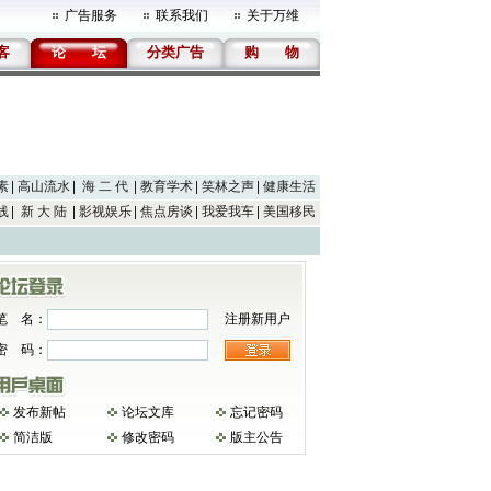
广告服务
联系我们
关于万维
客
论
坛
分类广告
购
物
素
高山流水
海 二 代
教育学术
笑林之声
健康生活
线
新 大 陆
影视娱乐
焦点房谈
我爱我车
美国移民
笔 名：
注册新用户
密 码：
发布新帖
论坛文库
忘记密码
简洁版
修改密码
版主公告