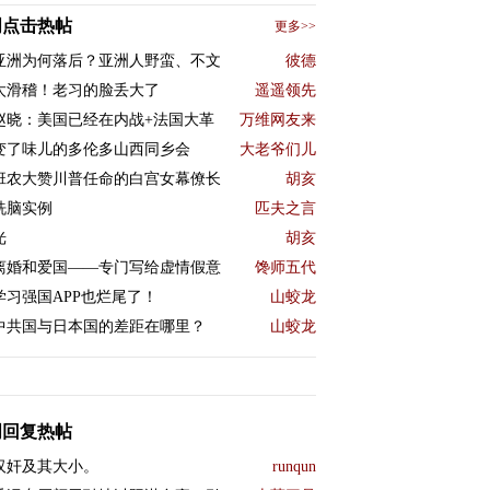
周点击热帖
更多>>
亚洲为何落后？亚洲人野蛮、不文
彼德
太滑稽！老习的脸丢大了
遥遥领先
赵晓：美国已经在内战+法国大革
万维网友来
变了味儿的多伦多山西同乡会
大老爷们儿
班农大赞川普任命的白宫女幕僚长
胡亥
洗脑实例
匹夫之言
光
胡亥
离婚和爱国——专门写给虚情假意
馋师五代
学习强国APP也烂尾了！
山蛟龙
中共国与日本国的差距在哪里？
山蛟龙
周回复热帖
汉奸及其大小。
runqun