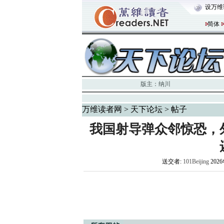
设万维
简体
版主：
纳川
万维读者网
>
天下论坛
> 帖子
我国射导弹众邻惊恐，
送交者:
101Beijing
2026