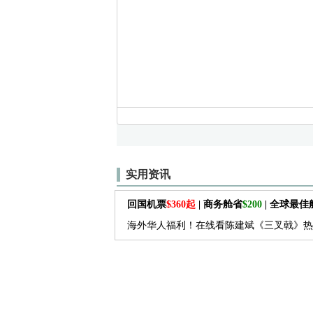
实用资讯
回国机票
$360起
| 商务舱省
$200
| 全球最
海外华人福利！在线看陈建斌《三叉戟》热