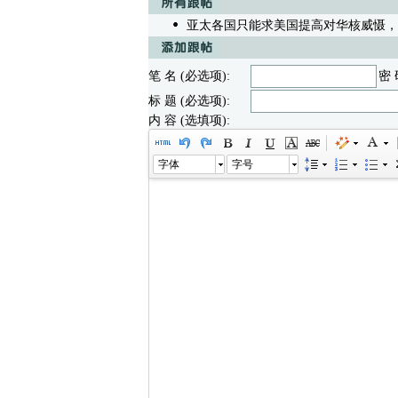
亚太各国只能求美国提高对华核威慑，
笔 名 (必选项):
密 
标 题 (必选项):
内 容 (选填项):
字体
字号