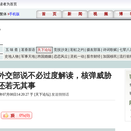
读者为首页
首
页
新
闻
视
频
博
繁体
手机版
五 味 斋
茗香茶语
天下论坛
竞技沙龙
彩虹之约
摄友部落
诗词歌赋
七荤八
史地人物
军事天地
跨国婚姻
恋恋风尘
灵机一动
股市财经
加国移民
流行前
外交部说不必过度解读，核弹威胁
还若无其事
年07月08日14:20:27 于 [天下论坛]
发送悄悄话
0%(0)