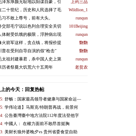
毛泽东厚颜无耻地以阳谋自豪，引
上药三品
在二十世纪，历史和人民选择了毛
Wildlion_1
毛习不敢上尊号，前有大头。
runqun
外交部毛宁说以色列合理安全关切
101Beijing
人体耐受饥饿的极限，浮肿病出现
runqun
像火箭军这样，贪点钱，将报价提
覅覅
川普在受到自导自演的假“枪击”
覅覅
毛太祖封建暴君，杀中国人史上第
runqun
亲历者祭奠大饥荒六十五周年
老贫农
史上的今天：回复热帖
5:
舒畅：国家最高领导者健康与国家命运—
5:
学伟论道】马斯克/特朗普再战，前景何
4:
公告臺灣臺中地方法院112年度法登他字
4:
中國人： 在權力面前不敢昂首挺胸
3:
美财长狼外婆晚歺vs 贵州省委食堂自助