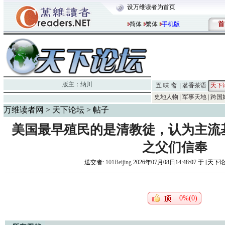
设万维读者为首页
首
简体
繁体
手机版
版主：
纳川
五 味 斋
茗香茶语
天下
史地人物
军事天地
跨国
万维读者网
>
天下论坛
> 帖子
美国最早殖民的是清教徒，认为主流
之父们信奉
送交者:
101Beijing
2026年07月08日14:48:07 于 [天下
0%(0)