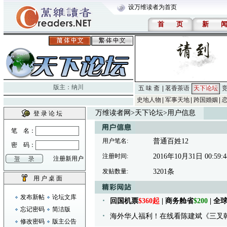
设万维读者为首页
首
页
新
版主：
纳川
五 味 斋
茗香茶语
天下论坛
史地人物
军事天地
跨国婚姻
万维读者网
>
天下论坛
>用户信息
登 录 论 坛
笔 名：
用户笔名:
普通百姓12
密 码：
注册时间:
2016年10月31日 00:59:4
注册新用户
发贴数量:
3201条
用 户 桌 面
发布新帖
论坛文库
回国机票
$360起
| 商务舱省
$200
| 
忘记密码
简洁版
海外华人福利！在线看陈建斌《三叉
修改密码
版主公告