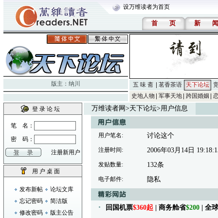
设万维读者为首页
首
页
新
版主：
纳川
五 味 斋
茗香茶语
天下论坛
史地人物
军事天地
跨国婚姻
万维读者网
>
天下论坛
>用户信息
登 录 论 坛
笔 名：
用户笔名:
讨论这个
密 码：
注册时间:
2006年03月14日 19:18:1
注册新用户
发贴数量:
132条
用 户 桌 面
电子邮件:
隐私
发布新帖
论坛文库
忘记密码
简洁版
回国机票
$360起
| 商务舱省
$200
| 
修改密码
版主公告