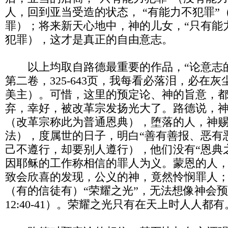
人，回到亚当受造的状态， “有能力不犯罪”
罪）；将来新天心地中，神的儿女，“只有能
犯罪），这才是真正的自由意志。
以上均取自路德最重要的作品，“论意志的
第二卷，325-643页，我每看必落泪，必在
美主）。可惜，这里的预定论、神的旨意，
弃，幸好，被改革宗发扬光大了。路德说，
（改革宗称此为普通恩典），堕落的人，神赐
法），度属世的日子，明白“善有善报、恶有
己不遵行，却要别人遵行），他们没有“恩典
因耶稣的工作称相信的罪人为义。蒙恩的人
致会欣喜的发现，公义的神，竟然怜悯罪人
（有的信徒有）“荣耀之光”，无法想像神会
12:40-41）。荣耀之光只有在天上时人人都有