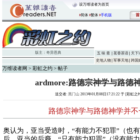
设万维读者为首页
首
简体
繁体
手机版
版主：
奇异恩典
五 味 斋
茗香茶语
天下
史地人物
军事天地
跨国
万维读者网
>
彩虹之约
> 帖子
ardmore:路德宗神学与路
送交者:
黑门山
2013年01月08日17:21:22 于 [彩虹之
路德宗神学与路德神学并不
奥认为，亚当受造时，“有能力不犯罪”（也
后，亚当的后裔，“只有能力犯罪”（没有能