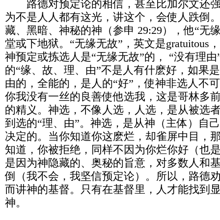
路德对预定论的相信，甚至比加尔文还强
为不是人人都有这光，讲这个，会使人跌倒
藏、黑暗、神秘的神（参申 29:29），他“无
堂或下地狱。“无缘无故”，英文是gratuito
神预定或拣选人是“无缘无故”的， “没有理
的“缘、故、理、由”不是人有什麽好，如果
由的，全能的，是人的“好”，使神非选人不
你我没有一丝的良善使他选我，这是哥林多前书
的精义。神选，不像人选，人选，是从被选
到选的“理、由”。神选，是从神（主体）自
决定的。当你知道你这麽烂，却雀屏中目，
知道，你被拒绝，同样不因为你烂你好（也
是因为神隐藏的、奥秘的旨意，对多数人和
倒（我不会，我坚信预定论）。所以，路德
而讲神的基督。只有在基督里，人才能找到
神。