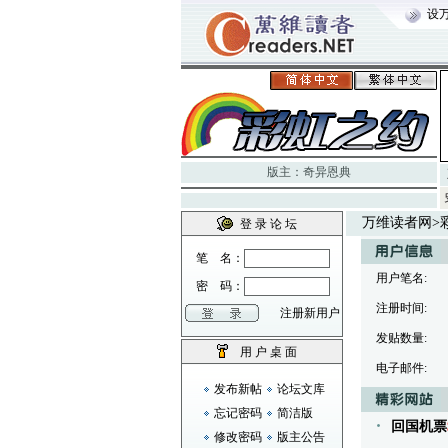
设
版主：
奇异恩典
万维读者网
>
登 录 论 坛
笔 名：
用户笔名:
密 码：
注册时间:
注册新用户
发贴数量:
用 户 桌 面
电子邮件:
发布新帖
论坛文库
忘记密码
简洁版
回国机票
修改密码
版主公告