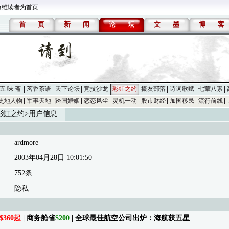
万维读者为首页
首
页
新
闻
论
坛
文
墨
博
客
五 味 斋
茗香茶语
天下论坛
竞技沙龙
彩虹之约
摄友部落
诗词歌赋
七荤八素
史地人物
军事天地
跨国婚姻
恋恋风尘
灵机一动
股市财经
加国移民
流行前线
彩虹之约
>用户信息
ardmore
2003年04月28日 10:01:50
752条
隐私
$360起
| 商务舱省
$200
| 全球最佳航空公司出炉：海航获五星