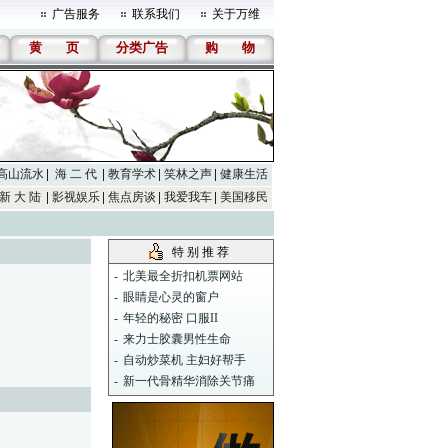
广告服务
联系我们
关于万维
黄
页
分类广告
购
物
高山流水
海 二 代
教育学术
笑林之声
健康生活
新 大 陆
影视娱乐
焦点房谈
我爱我车
美国移民
特 别 推 荐
-
北美最全折扣机票网站
-
眼睛是心灵的窗户
-
年轻的秘密 口服II
-
来力士胶囊男性生命
-
自动炒菜机 主妇好帮手
-
新一代骨精华消除关节痛