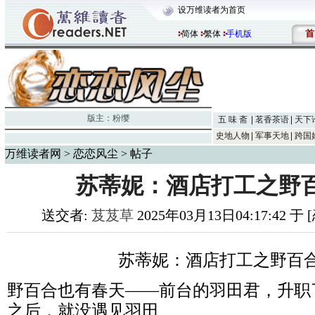
设万维读者为首页
首
简体
繁体
手机版
版主：
粉缨
五 味 斋
茗香茶语
天下
史地人物
军事天地
跨国
万维读者网
>
恋恋风尘
> 帖子
苏蒂妮：酒店打工之野
送交者:
芨芨草
2025年03月13日04:17:42 
苏蒂妮：酒店打工之野百
野百合也有春天——前台的羽田君，升职
之后，就没遇见羽田