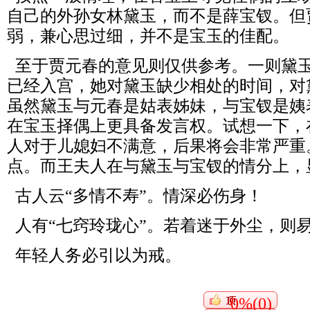
自己的外孙女林黛玉，而不是薛宝钗。但
弱，兼心思过细，并不是宝玉的佳配。
至于贾元春的意见则仅供参考。一则黛
已经入宫，她对黛玉缺少相处的时间，对
虽然黛玉与元春是姑表姊妹，与宝钗是姨
在宝玉择偶上更具备发言权。试想一下，
人对于儿媳妇不满意，后果将会非常严重
点。而王夫人在与黛玉与宝钗的情分上，
古人云“多情不寿”。情深必伤身！
人有“七窍玲珑心”。若着迷于外尘，则
年轻人务必引以为戒。
0%(0)