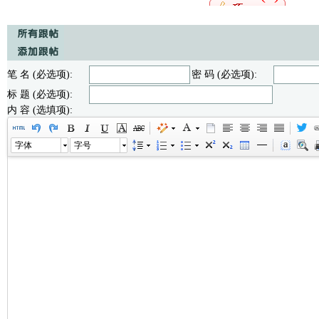
笔 名 (必选项):
密 码 (必选项):
标 题 (必选项):
内 容 (选填项):
字体
字号