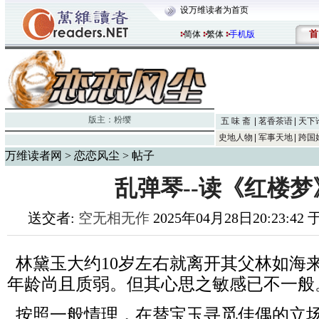
设万维读者为首页
首
简体
繁体
手机版
版主：
粉缨
五 味 斋
茗香茶语
天下
史地人物
军事天地
跨国
万维读者网
>
恋恋风尘
> 帖子
乱弹琴--读《红楼
送交者:
空无相无作
2025年04月28日20:23:42
林黛玉大约10岁左右就离开其父林如海
年龄尚且质弱。但其心思之敏感已不一般
按照一般情理，在替宝玉寻觅佳偶的立