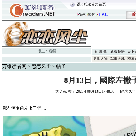
设万维读者为首页
首
简体
繁体
手机版
版主：
粉缨
五 味 斋
茗香茶语
天下
史地人物
军事天地
跨国
万维读者网
>
恋恋风尘
> 帖子
8月13日，國際左撇
送交者:
樱宁
2025年08月13日17:48:38 于 [恋恋风尘
那些著名的左撇子們....