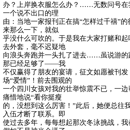
办？上岸换衣服怎么办？……无数问号在
一个说不出口的理
由：当地一家报刊正在搞“怎样过千禧”
来那么一下，就似
乎没什么可吹的。于是我在大家打赌和起
去外套，毫不迟疑地
向浪头奔跑并一头扎了进去……虽说游的
那已经足够了——我
不仅赢得了朋友的宴请，征文如愿被刊发
场“爱情”！前去围观的
一个四川女孩对我的壮举惊震不已，一边
痛惜地说“看你挺瘦
的，没想到这么厉害！”此后，她便总往
入伍才断了联系。即
使过去多年，每每想起那次冬泳挑战，我