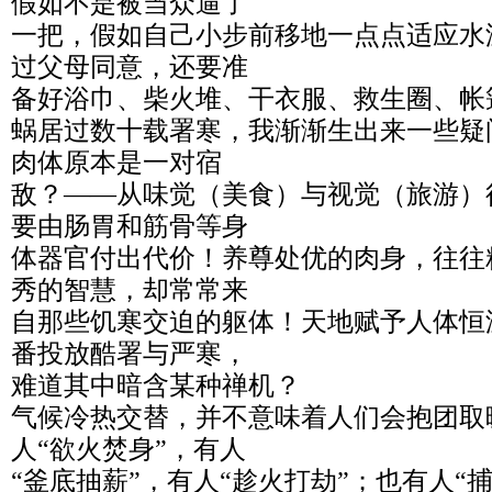
假如不是被当众逼了
一把，假如自己小步前移地一点点适应水
过父母同意，还要准
备好浴巾、柴火堆、干衣服、救生圈、帐
蜗居过数十载署寒，我渐渐生出来一些疑
肉体原本是一对宿
敌？——从味觉（美食）与视觉（旅游）
要由肠胃和筋骨等身
体器官付出代价！养尊处优的肉身，往往
秀的智慧，却常常来
自那些饥寒交迫的躯体！天地赋予人体恒
番投放酷署与严寒，
难道其中暗含某种禅机？
气候冷热交替，并不意味着人们会抱团取
人“欲火焚身”，有人
“釜底抽薪”，有人“趁火打劫”；也有人“