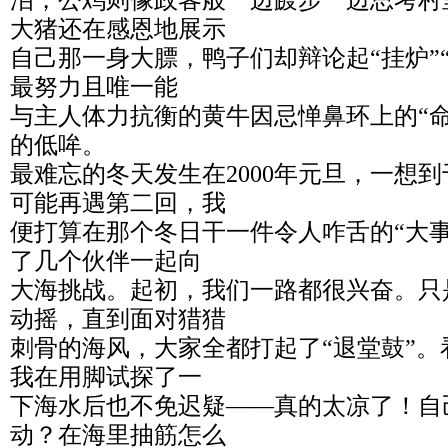
泪，公鸡则像政客般一边踱步一边思考村
大猪还在感恩地展示
自己那一身大膘，鸭子们却辩论起“挂炉”
最努力且唯一能
与主人体力抗衡的黄牛因忌惮鼻环上的“
的低哞。
最难忘的冬天发生在2000年元旦，一想
可能再遇第二回，我
便打算在那个冬日干一件令人咋舌的“大
了几个伙伴一起向
大海挑战。起初，我们一路都很兴奋。只
动摇，直到面对猎猎
刺骨的海风，大家全都打起了“退堂鼓”
我在用脚试探了一
下海水后也不免迟疑——真的太凉了！自
动？在海里抽筋怎么