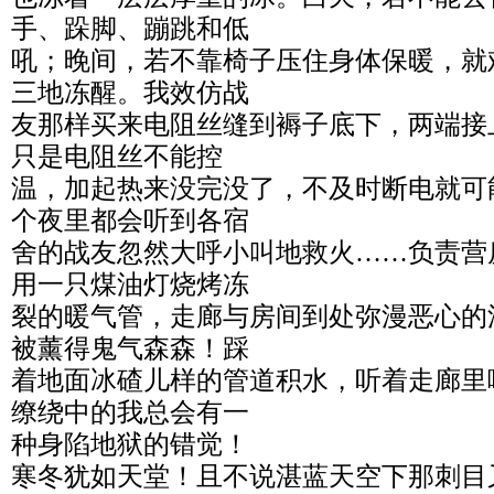
手、跺脚、蹦跳和低
吼；晚间，若不靠椅子压住身体保暖，就
三地冻醒。我效仿战
友那样买来电阻丝缝到褥子底下，两端接
只是电阻丝不能控
温，加起热来没完没了，不及时断电就可
个夜里都会听到各宿
舍的战友忽然大呼小叫地救火……负责营
用一只煤油灯烧烤冻
裂的暖气管，走廊与房间到处弥漫恶心的
被薰得鬼气森森！踩
着地面冰碴儿样的管道积水，听着走廊里
缭绕中的我总会有一
种身陷地狱的错觉！
寒冬犹如天堂！且不说湛蓝天空下那刺目