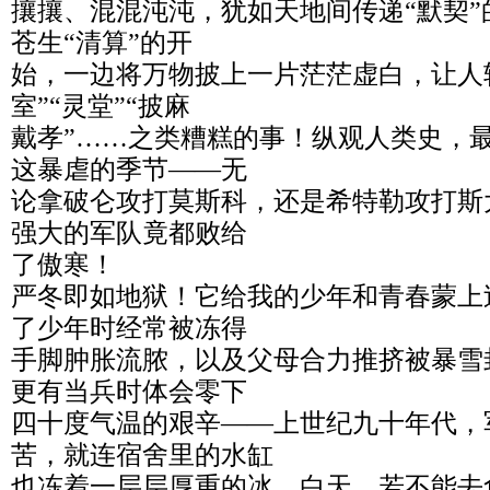
攘攘、混混沌沌，犹如天地间传递“默契
苍生“清算”的开
始，一边将万物披上一片茫茫虚白，让人
室”“灵堂”“披麻
戴孝”……之类糟糕的事！纵观人类史，
这暴虐的季节——无
论拿破仑攻打莫斯科，还是希特勒攻打斯
强大的军队竟都败给
了傲寒！
严冬即如地狱！它给我的少年和青春蒙上
了少年时经常被冻得
手脚肿胀流脓，以及父母合力推挤被暴雪
更有当兵时体会零下
四十度气温的艰辛——上世纪九十年代，
苦，就连宿舍里的水缸
也冻着一层层厚重的冰。白天，若不能去