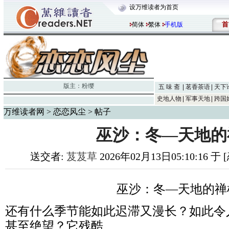
设万维读者为首页
首
简体
繁体
手机版
版主：
粉缨
五 味 斋
茗香茶语
天下
史地人物
军事天地
跨国
万维读者网
>
恋恋风尘
> 帖子
巫沙：冬—天地的
送交者:
芨芨草
2026年02月13日05:10:16 
巫沙：冬—天地的禅
还有什么季节能如此迟滞又漫长？如此令
甚至绝望？它残酷、