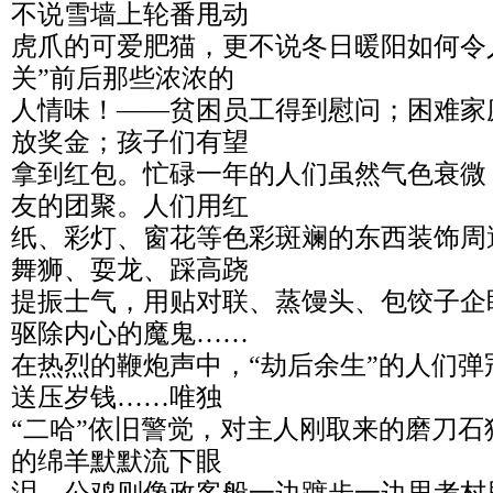
不说雪墙上轮番甩动
虎爪的可爱肥猫，更不说冬日暖阳如何令
关”前后那些浓浓的
人情味！——贫困员工得到慰问；困难家
放奖金；孩子们有望
拿到红包。忙碌一年的人们虽然气色衰微
友的团聚。人们用红
纸、彩灯、窗花等色彩斑斓的东西装饰周
舞狮、耍龙、踩高跷
提振士气，用贴对联、蒸馒头、包饺子企
驱除内心的魔鬼……
在热烈的鞭炮声中，“劫后余生”的人们
送压岁钱……唯独
“二哈”依旧警觉，对主人刚取来的磨刀
的绵羊默默流下眼