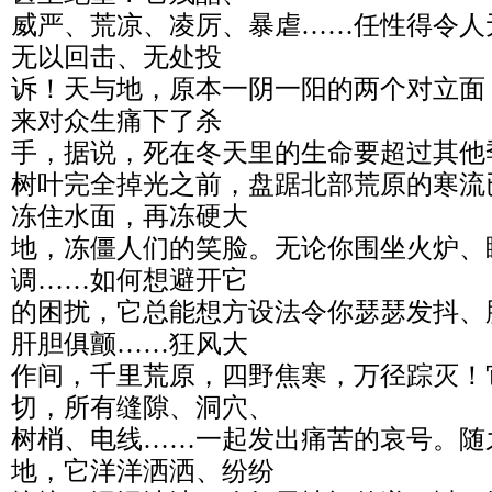
威严、荒凉、凌厉、暴虐……任性得令人
无以回击、无处投
诉！天与地，原本一阴一阳的两个对立面
来对众生痛下了杀
手，据说，死在冬天里的生命要超过其他
树叶完全掉光之前，盘踞北部荒原的寒流
冻住水面，再冻硬大
地，冻僵人们的笑脸。无论你围坐火炉、
调……如何想避开它
的困扰，它总能想方设法令你瑟瑟发抖、
肝胆俱颤……狂风大
作间，千里荒原，四野焦寒，万径踪灭！
切，所有缝隙、洞穴、
树梢、电线……一起发出痛苦的哀号。随
地，它洋洋洒洒、纷纷