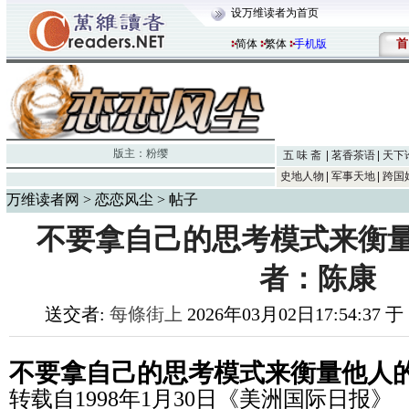
设万维读者为首页
首
简体
繁体
手机版
版主：
粉缨
五 味 斋
茗香茶语
天下
史地人物
军事天地
跨国
万维读者网
>
恋恋风尘
> 帖子
不要拿自己的思考模式来衡量
者：陈康
送交者:
每條街上
2026年03月02日17:54:37 
不要拿自己的思考模式来衡量他人
转载自1998年1月30日《美洲国际日报》